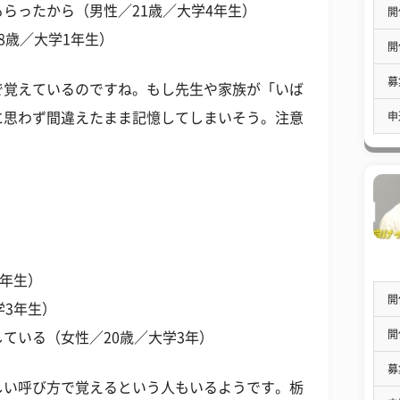
らったから（男性／21歳／大学4年生）
開
8歳／大学1年生）
開
募
で覚えているのですね。もし先生や家族が「いば
申
に思わず間違えたまま記憶してしまいそう。注意
2年生）
開
学3年生）
開
ている（女性／20歳／大学3年）
募
しい呼び方で覚えるという人もいるようです。栃