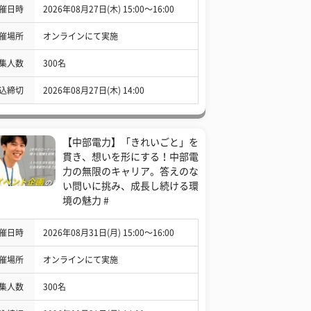
催日時
2026年08月27日(木) 15:00〜16:00
催場所
オンラインにて実施
集人数
300名
込締切
2026年08月27日(木) 14:00
【中部電力】「きれいごと」を
貫き、想いを形にする！中部電
力の無限のキャリア。答えのな
い問いに挑み、成長し続ける環
境の魅力 #
催日時
2026年08月31日(月) 15:00〜16:00
催場所
オンラインにて実施
集人数
300名