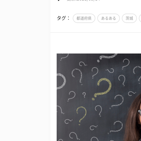
タグ：
都道府県
あるある
茨城