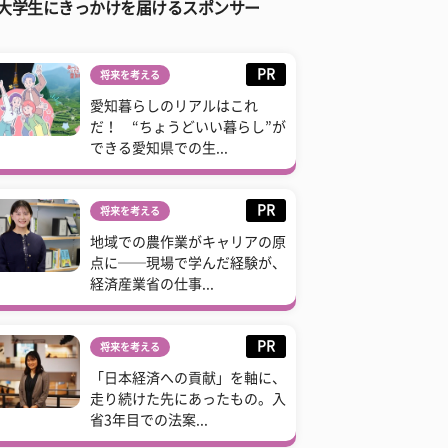
大学生にきっかけを届けるスポンサー
PR
将来を考える
愛知暮らしのリアルはこれ
だ！ “ちょうどいい暮らし”が
できる愛知県での生...
PR
将来を考える
地域での農作業がキャリアの原
点に──現場で学んだ経験が、
経済産業省の仕事...
PR
将来を考える
「日本経済への貢献」を軸に、
走り続けた先にあったもの。入
省3年目での法案...