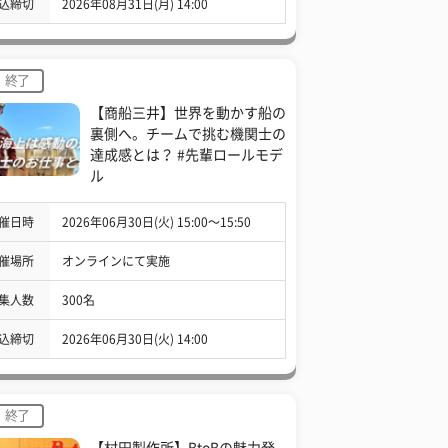
込締切
2026年08月31日(月) 14:00
終了
【商船三井】世界を動かす船の
裏側へ。チームで挑む機関士の
達成感とは？ #先輩ロールモデ
ル
催日時
2026年06月30日(火) 15:00〜15:50
催場所
オンラインにて実施
集人数
300名
込締切
2026年06月30日(火) 14:00
終了
【村田製作所】BtoBの魅力発