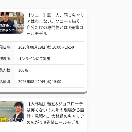
【ソニー】誰一人、同じキャリ
アは歩まない。ソニーで描く、
自分だけの専門性とは #先輩ロ
ールモデル
催日時
2026年08月19日(水) 16:00〜16:50
催場所
オンラインにて実施
集人数
300名
込締切
2026年08月19日(水) 15:00
【大林組】転勤&ジョブローテ
は怖くない！九州の現場から設
計・見積へ。大林組のキャリア
の広がり #先輩ロールモデル