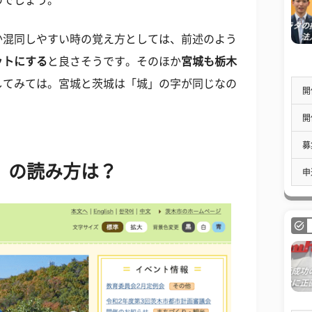
のでしょう。
か混同しやすい時の覚え方としては、前述のよう
ットにする
と良さそうです。そのほか
宮城も栃木
してみては。宮城と茨城は「城」の字が同じなの
開
開
募
」の読み方は？
申