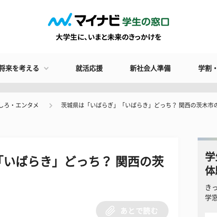
将来を考える
就活応援
新社会人準備
学割
しろ・エンタメ
茨城県は「いばらぎ」「いばらき」どっち？ 関西の茨木市
学
いばらき」どっち？ 関西の茨
体
き
学
あとで読む