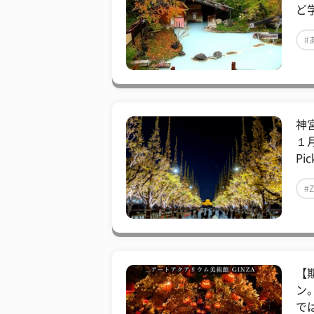
ど
#
神
１
Pic
#
【
ン
で