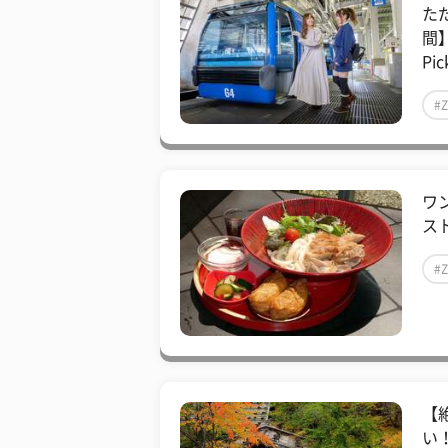
た
間】
Pic
#
ワ
スト
#
【
い