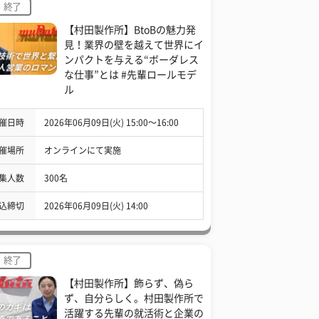
終了
【村田製作所】BtoBの魅力発
見！業界の壁を越えて世界にイ
ンパクトを与える“ボーダレス
な仕事”とは #先輩ロールモデ
ル
催日時
2026年06月09日(火) 15:00〜16:00
催場所
オンラインにて実施
集人数
300名
込締切
2026年06月09日(火) 14:00
終了
【村田製作所】飾らず、偽ら
ず、自分らしく。村田製作所で
活躍する先輩の就活術と企業の