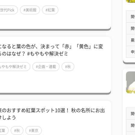
Z世代Pick
#美術館
#紅葉
開
開
募
になると葉の色が、決まって「赤」「黄色」に変
申
るのはなぜ？ #もやもや解決ゼミ
もやもや解決ゼミ
#企画・連載
#秋
東のおすすめ紅葉スポット10選！ 秋の名所にお出
開
けしよう
開
紅葉
#秋
#東京