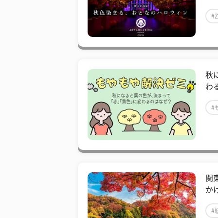
#
秋
わ
#
関
か
#