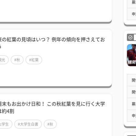
募
申
東の紅葉の見頃はいつ？ 例年の傾向を押さえてお
う
観光
#秋
#紅葉
開
開
週末もお出かけ日和！ この秋紅葉を見に行く大学
募
は約4割
申
大学生
#大学生白書
#秋