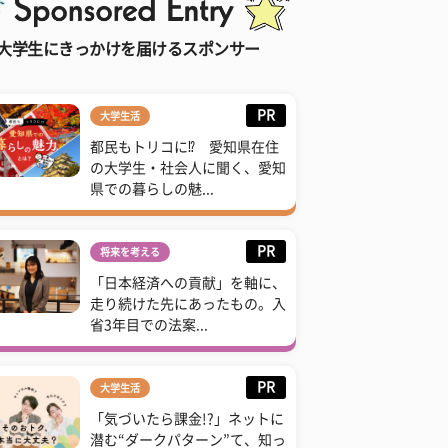
大学生にきっかけを届けるスポンサー
PR
大学生活
都民もトリコに⁉ 愛知県在住
の大学生・社会人に聞く、愛知
県での暮らしの魅...
PR
将来を考える
「日本経済への貢献」を軸に、
走り続けた先にあったもの。入
省3年目での法案...
PR
大学生活
「気づいたら課金!?」ネットに
潜む“ダークパターン”て、知っ