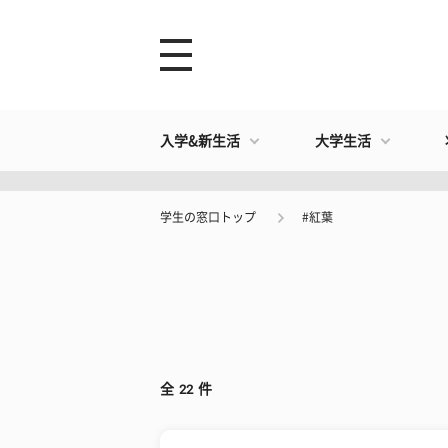
入学&新生活
大学生活
学生の窓口トップ
#紅葉
全
22
件