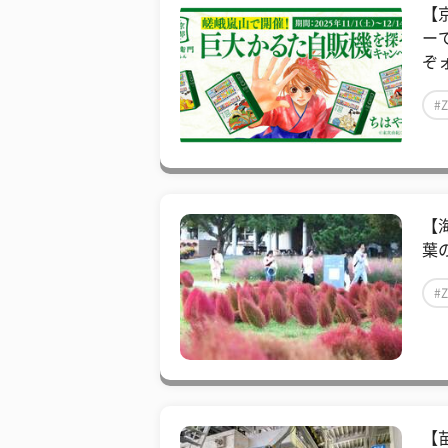
【
ー
ぞォ
#
【
葉の
#
【