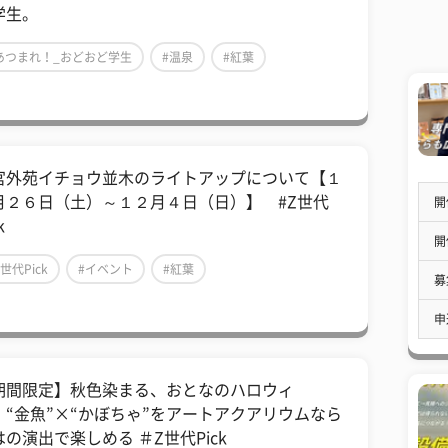
学生。
あつまれ！_おどおど学生
#温泉
#紅葉
宮外苑イチョウ並木のライトアップについて【１
月２６日（土）～１２月４日（日）】 #Z世代
開
k
開
Z世代Pick
#イベント
#紅葉
募
申
期間限定】秋色染まる、おとなのハロウィ
。“金魚”×“かぼちゃ”をアートアクアリウムなら
はの演出で楽しめる ＃Z世代Pick