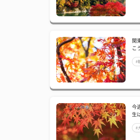
関
こ
#
今
生
#