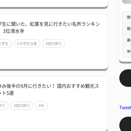
開
学生に聞いた、紅葉を見に行きたい名所ランキン
開
！ 3位清水寺
募
大学生
#大学生白書
#国内旅行
申
休み後半の9月に行きたい！ 国内おすすめ観光ス
ット5選
旅行
#国内旅行
#秋
Twee