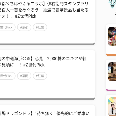
京都×ちはやふるコラボ】伊右衛門スタンプラリ
で百人一首をめぐろう！抽選で豪華景品も当たる
ォ！！ #Z世代Pick
Z世代Pick
#京都
#紅葉
海の中道海浜公園】必見！2,000株のコキアが紅
見頃に！！ #Z世代Pick
Z世代Pick
#福岡
#紅葉
苗場ドラゴンドラ】“待ち無く” 優先的にご乗車い