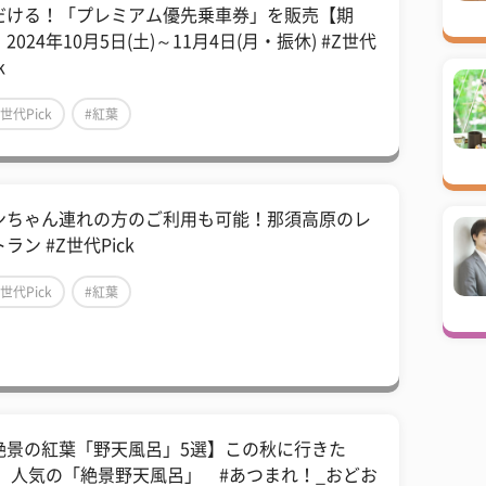
だける！「プレミアム優先乗車券」を販売【期
2024年10月5日(土)～11月4日(月・振休) #Z世代
k
Z世代Pick
#紅葉
ンちゃん連れの方のご利用も可能！那須高原のレ
ラン #Z世代Pick
Z世代Pick
#紅葉
絶景の紅葉「野天風呂」5選】この秋に行きた
！ 人気の「絶景野天風呂」 #あつまれ！_おどお