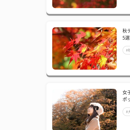
秋
5選
#
女
ポ
#