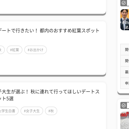
デートで行きたい！ 都内のおすすめ紅葉スポット
開
秋
#紅葉
#お出かけ
開
募
申
子大生が選ぶ！ 秋に連れて行ってほしいデートス
ット5選
大学生白書
#女子大生
#秋