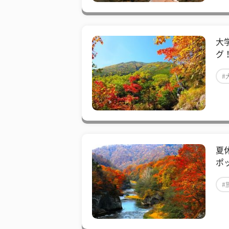
大
グ
#
夏
ポ
#