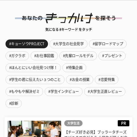
気になる #キーワード をタッチ
#キョーソウPROJECT
#大学生の社会見学
#留学ロードマップ
#ガクラボ
#お仕事図鑑
#先輩ロールモデル
#プレゼント
#ほんとにいい会社見つけ隊！
#特集企画
#学生の君に伝えたい３つのこと
#お金の授業
#恋愛特集
#もやもや解決ゼミ
#学生インタビュー
#大学生正直レビュー
#診断
PR
大学生活
【チーズ好き必見】ブッラータチーズ