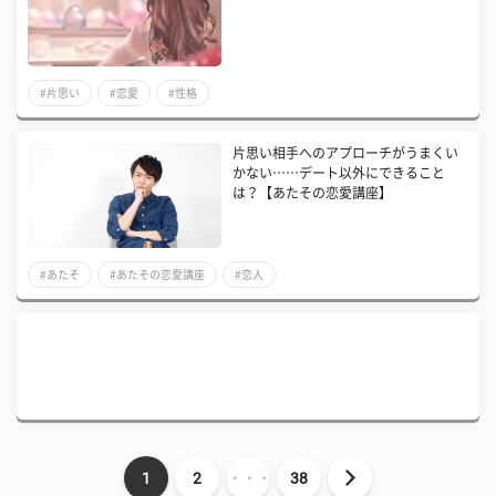
#片思い
#恋愛
#性格
片思い相手へのアプローチがうまくい
かない……デート以外にできること
は？【あたその恋愛講座】
#あたそ
#あたその恋愛講座
#恋人
1
2
・・・
38