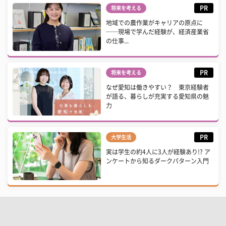
PR
将来を考える
地域での農作業がキャリアの原点に
──現場で学んだ経験が、経済産業省
の仕事...
PR
将来を考える
なぜ愛知は働きやすい？ 東京経験者
が語る、暮らしが充実する愛知県の魅
力
PR
大学生活
実は学生の約4人に3人が経験あり!? ア
ンケートから知るダークパターン入門