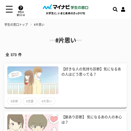
学生の
窓口とは
学生の窓口トップ
#片思い
#片思い
全
373
件
【好きな人の気持ち診断】気になるあ
の人はどう思ってる？
#診断
#恋愛
#片思い
【脈あり診断】 気になるあの人の本心
は？