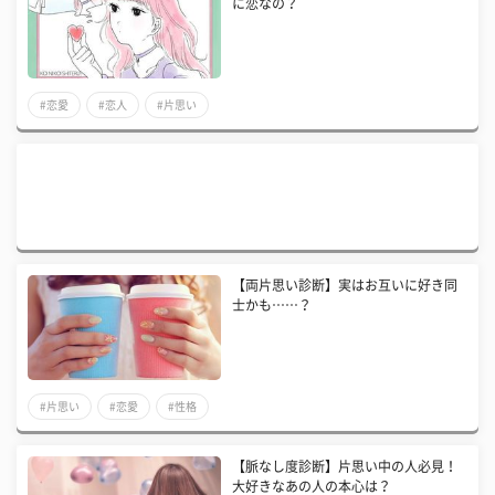
に恋なの？
#恋愛
#恋人
#片思い
【両片思い診断】実はお互いに好き同
士かも……？
#片思い
#恋愛
#性格
【脈なし度診断】片思い中の人必見！
大好きなあの人の本心は？