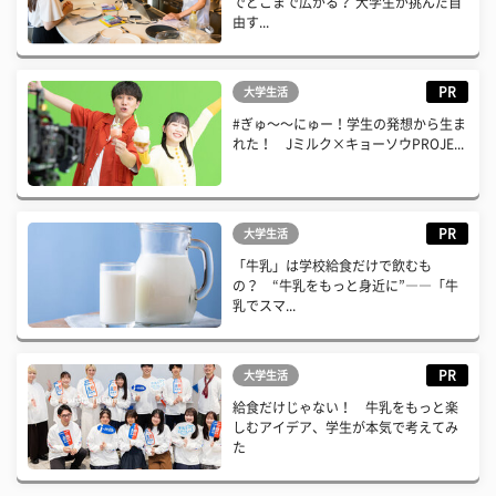
でどこまで広がる？ 大学生が挑んだ自
由す...
PR
大学生活
#ぎゅ〜〜にゅー！学生の発想から生ま
れた！ Jミルク×キョーソウPROJE...
PR
大学生活
「牛乳」は学校給食だけで飲むも
の？ “牛乳をもっと身近に”――「牛
乳でスマ...
PR
大学生活
給食だけじゃない！ 牛乳をもっと楽
しむアイデア、学生が本気で考えてみ
た