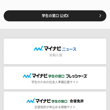
学生の窓口 公式X
学生のための社会人準備応援サイト
合宿免許が申込める情報サイト