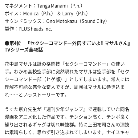
マネジメント：Tanga Manami（P.h.）
ボイス：Monica（P.h.） ＆ Larry（P.h.）
サウンドミックス：Ono Motokazu（Sound City）
製作：PLUS heads inc.
●第4位 『セクシーコマンドー外伝 すごいよ!! マサルさん』
TVシリーズ全48話
花中島マサルは謎の格闘技「セクシーコマンドー」の使い
手。わかめ高校空手部に突然現れたマサルは空手部を「セク
シーコマンドー部（ヒゲ部）」としてしまいます。常人には
理解不可能な完全な奇人ですが、周囲はマサルに巻き込ま
れ……というストーリーです。
うすた京介先生が『週刊少年ジャンプ』で連載していた同名
漫画をアニメ化した作品です。テンション高く、テンポ良く
繰り出されるギャグは切れ味抜群。特に上田祐司さんの演技
は素晴らしく、思わず引き込まれてしまいます。ナイスキャ