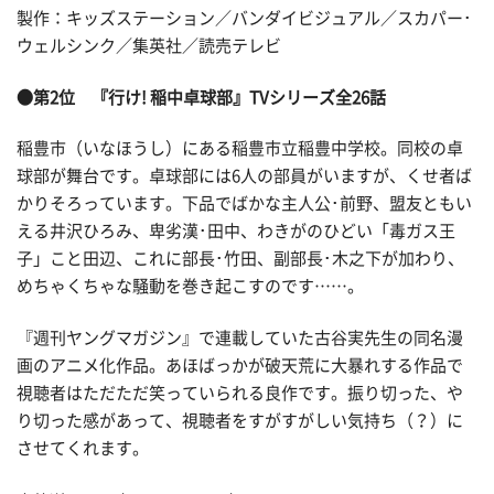
製作：キッズステーション／バンダイビジュアル／スカパー･
ウェルシンク／集英社／読売テレビ
●第2位 『行け! 稲中卓球部』TVシリーズ全26話
稲豊市（いなほうし）にある稲豊市立稲豊中学校。同校の卓
球部が舞台です。卓球部には6人の部員がいますが、くせ者ば
かりそろっています。下品でばかな主人公･前野、盟友ともい
える井沢ひろみ、卑劣漢･田中、わきがのひどい「毒ガス王
子」こと田辺、これに部長･竹田、副部長･木之下が加わり、
めちゃくちゃな騒動を巻き起こすのです……。
『週刊ヤングマガジン』で連載していた古谷実先生の同名漫
画のアニメ化作品。あほばっかが破天荒に大暴れする作品で
視聴者はただただ笑っていられる良作です。振り切った、や
り切った感があって、視聴者をすがすがしい気持ち（？）に
させてくれます。