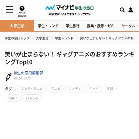
学生の
窓口とは
大学生活
学生トレンド
学生旅行
授業・履修・ゼミ
サークル・
学生の窓口トップ
大学生活
学生トレンド
笑いが止まらない！ ギャグアニメのおすす
笑いが止まらない！ ギャグアニメのおすすめランキ
ングTop10
学生の窓口編集部
2015/12/25
タグ：
マンガ・アニメ
アニメ
コメディ
ギャグ
笑顔
お笑い
おもしろ