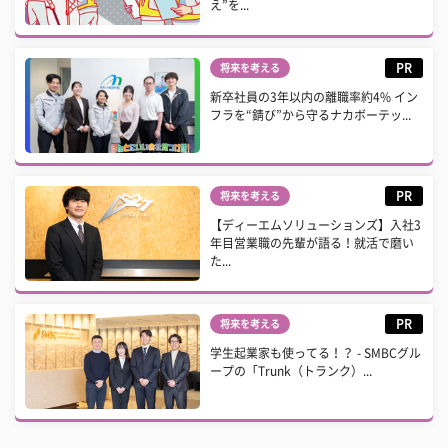
え”を...
PR
将来を考える
新卒社員の3年以内の離職率約4% イン
フラを“錆び”から守るナカボーテッ...
PR
将来を考える
【ディーエムソリューションズ】入社3
年目営業職の先輩が語る！就活で磨い
た...
PR
将来を考える
学生起業家も使ってる！？ - SMBCグル
ープの「Trunk（トランク）...