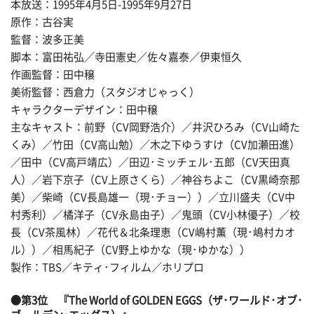
本放送：1995年4月5日-1995年9月27日
原作：古谷実
監督：波多正美
脚本：富田祐弘／寺田憲史／佐々嘉泰／伊東恒久
作画監督：田中穣
美術監督：西倉力（スタジオじゃっく）
キャラクターデザイン：田中穣
主なキャスト：前野（CV岡野浩介）／井沢ひろみ（CV山崎た
くみ）／竹田（CV高山勉）／木之下ゆうすけ（CV加瀬田進）
／田中（CV高戸靖広）／田辺･ミッチェル･五郎（CV天田真
人）／岩下京子（CV上原さくら）／神谷ちよこ（CV黒崎奈那
美）／柴崎（CV長島雄一（現･チョー））／立川盛夫（CV中
村秀利）／橘洋子（CV永島由子）／鬼頭（CV小林優子）／校
長（CV茶風林）／花代＆北条理恵（CV嶋村薫（現･嶋村カオ
ル））／相馬紀子（CV野上ゆかな（現･ゆかな））
製作：TBS／キティ･フィルム／ホリプロ
●第3位 『The World of GOLDEN EGGS（ザ･ワールド･オブ･