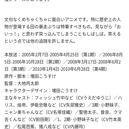
文句なくめちゃくちゃに面白いアニメです。特に歴史上の人
物が登場する回の暴走ぶりは特筆すべきもの。見ながら「お
いっ！」と思わず突っ込んでしまうこともしばしば。笑える
という点では他の追随を許しません。
本放送：2005年2月7日-2005年4月25日（第1期）／2006年8月
5日-2006年10月28日（第2期）／2008年3月17日-2008年6月2
日（第3期）／2010年1月4日-2010年6月28日（第4期）
原作・脚本：増田こうすけ
監督：大地丙太郎
キャラクターデザイン：増田こうすけ
主なキャスト：フィッシュ竹中など（CVうえだゆうじ）／ハ
リス、煬帝、伊能忠敬など（CV矢部雅史）／3期･小野妹子、
ニャン美ちゃんなど（CV名塚佳織）／聖徳太子、曽良、クマ
吉くんなど（CV前田剛）／1、2期･小野妹子など（CV竹本英
史）／松尾芭蕉、猪八戒など（CV内藤玲）