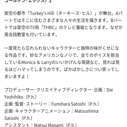
ゴールデン･エッグス）』
架空の都市「Turkey's Hill（ターキーズ･ヒル）」が舞台。Aパ
ートではそこに住むさまざまな人々の生活を描きます。Bパー
トでは架空のTV局「THBC」のテレビ番組となります。なぜか
英会話教室も付いています。
一度見たら忘れられないキャラクターと独特の味がくせにな
る作品です。妙なアメリカンなノリで、全てのボイスを担当
しているMonica ＆ Larryのいいかげんな英語など、見れば見
るほどハマってしまうのです。ばかばかしさについ笑ってし
まいますよ！
プロデューサー･クリエイティブディレクター･企画：Dai
Yoshihiko（P.h.）
企画･監督･ストーリー：Fumihara Satoshi（P.h.）
企画･キャラクターアニメーション：Matsushima
Satoshi（P.h.）
アシスタント：Matsui Manami（P.h.）