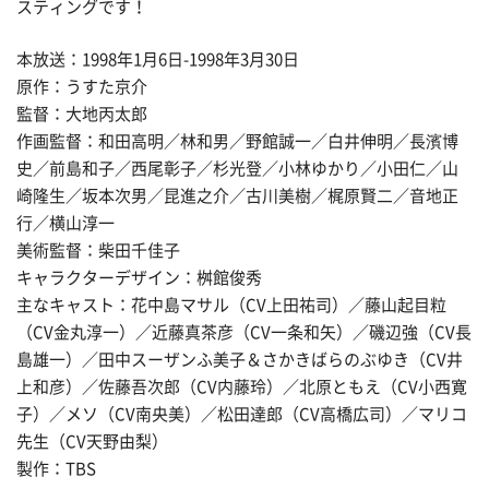
スティングです！
本放送：1998年1月6日-1998年3月30日
原作：うすた京介
監督：大地丙太郎
作画監督：和田高明／林和男／野館誠一／白井伸明／長濱博
史／前島和子／西尾彰子／杉光登／小林ゆかり／小田仁／山
崎隆生／坂本次男／昆進之介／古川美樹／梶原賢二／音地正
行／横山淳一
美術監督：柴田千佳子
キャラクターデザイン：桝館俊秀
主なキャスト：花中島マサル（CV上田祐司）／藤山起目粒
（CV金丸淳一）／近藤真茶彦（CV一条和矢）／磯辺強（CV長
島雄一）／田中スーザンふ美子＆さかきばらのぶゆき（CV井
上和彦）／佐藤吾次郎（CV内藤玲）／北原ともえ（CV小西寛
子）／メソ（CV南央美）／松田達郎（CV高橋広司）／マリコ
先生（CV天野由梨）
製作：TBS