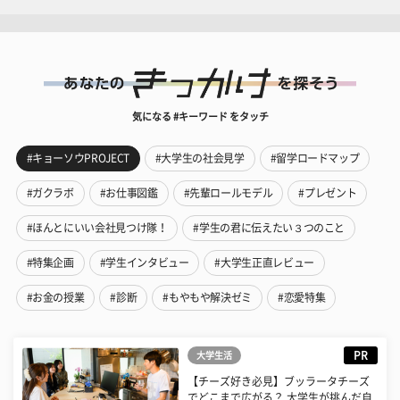
気になる #キーワード をタッチ
#キョーソウPROJECT
#大学生の社会見学
#留学ロードマップ
#ガクラボ
#お仕事図鑑
#先輩ロールモデル
#プレゼント
#ほんとにいい会社見つけ隊！
#学生の君に伝えたい３つのこと
#特集企画
#学生インタビュー
#大学生正直レビュー
#お金の授業
#診断
#もやもや解決ゼミ
#恋愛特集
PR
大学生活
【チーズ好き必見】ブッラータチーズ
でどこまで広がる？ 大学生が挑んだ自