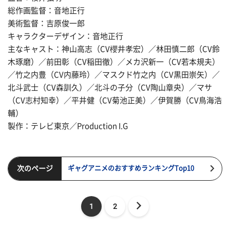
総作画監督：音地正行
美術監督：吉原俊一郎
キャラクターデザイン：音地正行
主なキャスト：神山高志（CV櫻井孝宏）／林田慎二郎（CV鈴
木琢磨）／前田彰（CV稲田徹）／メカ沢新一（CV若本規夫）
／竹之内豊（CV内藤玲）／マスクド竹之内（CV黒田崇矢）／
北斗武士（CV森訓久）／北斗の子分（CV陶山章央）／マサ
（CV志村知幸）／平井健（CV菊池正美）／伊賀勝（CV鳥海浩
輔）
製作：テレビ東京／Production I.G
次のページ
ギャグアニメのおすすめランキングTop10
1
2