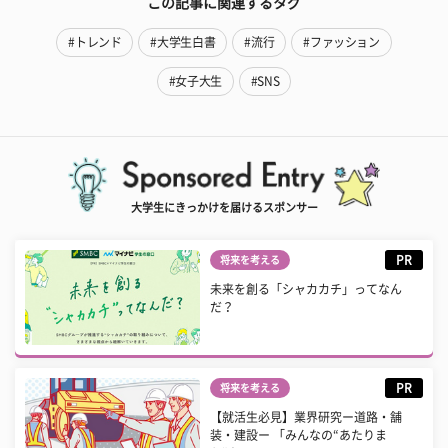
この記事に関連するタグ
#トレンド
#大学生白書
#流行
#ファッション
#女子大生
#SNS
大学生にきっかけを届けるスポンサー
PR
将来を考える
未来を創る「シャカカチ」ってなん
だ？
PR
将来を考える
【就活生必見】業界研究ー道路・舗
装・建設ー 「みんなの“あたりま