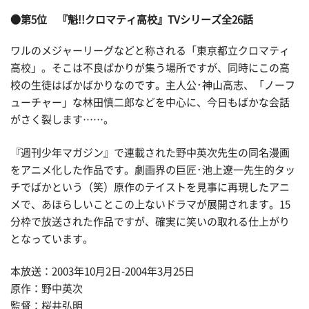
●第5位 『魁!!クロマティ高校』TVシリーズ全26話
ワルのメジャーリーグなどと称される「東京都立クロマティ
高校」。そこは不良ばかりが集う場所ですが、同時にこの高
校の生徒はばかばかりなのです。主人公･神山高志、「ノーフ
ューチャー」な林田慎二郎などを中心に、今日もばかな会話
がさく裂します……。
『週刊少年マガジン』で連載された野中英次先生の同名漫画
をアニメ化した作品です。劇画界の巨匠･池上遼一先生的タッ
チでばかという（笑）原作のテイストを見事に再現したアニ
メで、あほらしいことこの上ないドラマが展開されます。15
分枠で放送された作品ですが、確実に笑いの取れる仕上がり
となっています。
本放送：2003年10月2日-2004年3月25日
原作：野中英次
監督：桜井弘明