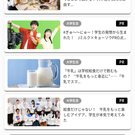
由す...
PR
大学生活
#ぎゅ〜〜にゅー！学生の発想から生ま
れた！ Jミルク×キョーソウPROJE...
PR
大学生活
「牛乳」は学校給食だけで飲むも
の？ “牛乳をもっと身近に”――「牛
乳でスマ...
PR
大学生活
給食だけじゃない！ 牛乳をもっと楽
しむアイデア、学生が本気で考えてみ
た