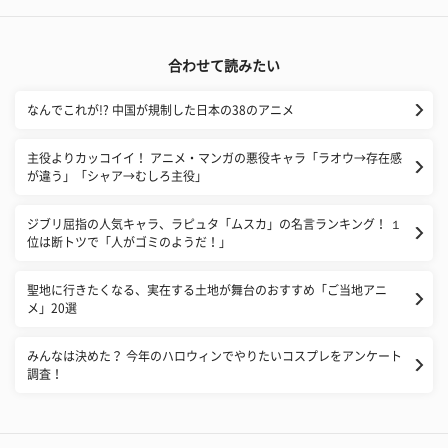
合わせて読みたい
なんでこれが!? 中国が規制した日本の38のアニメ
主役よりカッコイイ！ アニメ・マンガの悪役キャラ「ラオウ→存在感
が違う」「シャア→むしろ主役」
ジブリ屈指の人気キャラ、ラピュタ「ムスカ」の名言ランキング！ １
位は断トツで「人がゴミのようだ！」
聖地に行きたくなる、実在する土地が舞台のおすすめ「ご当地アニ
メ」20選
みんなは決めた？ 今年のハロウィンでやりたいコスプレをアンケート
調査！