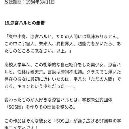
放送期間：1984年3月11日
16.涼宮ハルヒの憂鬱
「東中出身、涼宮ハルヒ。ただの人間には興味ありません。
この中に宇宙人、未来人、異世界人、超能力者がいたら、あ
たしのところに来なさい。以上。」
高校入学早々、この衝撃的な自己紹介をした美少女、涼宮ハ
ルヒ。性格は破天荒。言動は摩訶不思議。クラスでも浮いた
存在の彼女に最初に近付いたのは、平凡な「ただの人間」で
ある、キョンという少年だった――。
変わったものが大好きな涼宮ハルヒは、学校未公式団体
「SOS団」を作りその団長を務める。
この作品はそんな彼女と「SOS団」が繰り広げるSF風味の学
園コメディです！