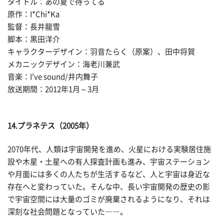
タイトル：あの夏で待ってる
原作：I*Chi*Ka
監督：長井龍雪
脚本：黒田洋介
キャラクターデザイン：羽音たらく（原案）、田中将賀
メカニックデザイン：海老川兼武
音楽：I've sound/井内舞子
放送期間：2012年1月～3月
14.プラネテス（2005年）
2070年代、人類は宇宙開発を進め、火星における実験居住施
設や木星・土星への有人探査計画も進み、宇宙ステーション
や月面には多くの人たちが生活するなど、人と宇宙は身近な
存在へと変わっていた。そんな中、長い宇宙開発の歴史の影
で宇宙空間には大量のゴミが廃棄されるようになり、それは
深刻な社会問題となっていた――。