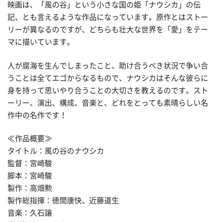
映画は、「風の谷」という小さな国の姫「ナウシカ」の伝
記、とも言えるような作品になっています。原作とはストー
リーが異なるのですが、どちらも壮大な世界を「愛」をテー
マに描いています。
人が腐海を生んでしまったこと、助け合うべき状況で争い合
うことは全てエゴからなるもので、ナウシカはそんな彼らに
身を持って思いやり合うことの大切さを教えるのです。スト
ーリー、演出、構成、音楽と、どれをとっても素晴らしい名
作中の名作です！
≪作品概要≫
タイトル：風の谷のナウシカ
監督：宮崎駿
脚本：宮崎駿
製作：高畑勲
製作総指揮：徳間康快、近藤道生
音楽：久石譲