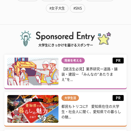
#女子大生
#SNS
大学生にきっかけを届けるスポンサー
PR
将来を考える
【就活生必見】業界研究ー道路・舗
装・建設ー 「みんなの“あたりま
え”を...
PR
大学生活
都民もトリコに⁉ 愛知県在住の大学
生・社会人に聞く、愛知県での暮らし
の魅...