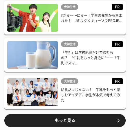
PR
大学生活
#ぎゅ〜〜にゅー！学生の発想から生ま
れた！ Jミルク×キョーソウPROJE...
PR
大学生活
「牛乳」は学校給食だけで飲むも
の？ “牛乳をもっと身近に”――「牛
乳でスマ...
PR
大学生活
給食だけじゃない！ 牛乳をもっと楽
しむアイデア、学生が本気で考えてみ
た
もっと見る