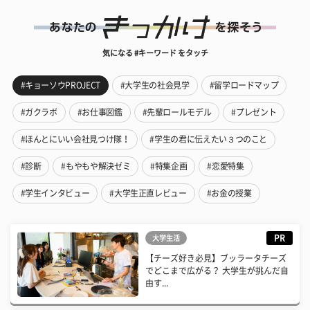
気になる #キーワード をタッチ
#キョーソウPROJECT
#大学生の社会見学
#留学ロードマップ
#ガクラボ
#お仕事図鑑
#先輩ロールモデル
#プレゼント
#ほんとにいい会社見つけ隊！
#学生の君に伝えたい３つのこと
#診断
#もやもや解決ゼミ
#特集企画
#恋愛特集
#学生インタビュー
#大学生正直レビュー
#お金の授業
PR
大学生活
【チーズ好き必見】ブッラータチーズ
でどこまで広がる？ 大学生が挑んだ自
由す...