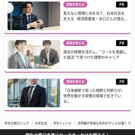
PR
将来を考える
見えない現場に光を当て、日本社会を
支える - 経済産業省・水口さんが語る...
PR
将来を考える
過去の経験を活かし、“ゴールを見越し
た就活”で見つけた理想のキャリア
PR
将来を考える
「日本縦断で培った視野と判断力が、
世界を動かす政策の現場で生きてい
る」
学生の窓口トップ
大学生活
学生トレンド
世界観が秀逸な名作SFアニメ20選！ ワ