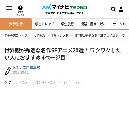
学生の
窓口とは
大学生活
学生トレンド
学生旅行
授業・履修・ゼミ
サークル・
学生の窓口トップ
大学生活
学生トレンド
世界観が秀逸な名作SFアニメ20選！ ワ
世界観が秀逸な名作SFアニメ20選！ ワクワクした
い人におすすめ 4ページ目
学生の窓口編集部
2015/10/31
タグ：
アニメ
マンガ・アニメ
SF
宇宙