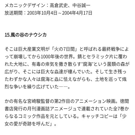
メカニックデザイン：高倉武史、中谷誠一
放送期間：2003年10月4日～2004年4月17日
15.風の谷のナウシカ
そこは巨大産業文明が「火の7日間」と呼ばれる最終戦争によ
って崩壊してから1000年後の世界。錆とセラミック片に覆わ
れた大地に、有毒の瘴気を撒き散らす"腐海"という菌類の森が
広がり、そこには巨大な蟲達が棲んでいた。そして生き残っ
たわずかな人々は腐海と蟲に怯えながらも、土地を巡って熾
烈な争いを繰り広げていた――。
かの有名な宮崎駿監督の第2作目のアニメーション映画。徳間
書店発行の月刊漫画誌アニメージュで連載されていた全7巻か
らなるコミック作品を元としている。キャッチコピーは「少
女の愛が奇跡を呼んだ」。