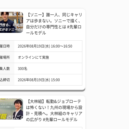
【ソニー】誰一人、同じキャリ
アは歩まない。ソニーで描く、
自分だけの専門性とは #先輩ロ
ールモデル
催日時
2026年08月19日(水) 16:00〜16:50
催場所
オンラインにて実施
集人数
300名
込締切
2026年08月19日(水) 15:00
【大林組】転勤&ジョブローテ
は怖くない！九州の現場から設
計・見積へ。大林組のキャリア
の広がり #先輩ロールモデル