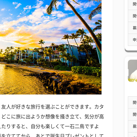
開
開
募
申
開
、友人が好きな旅行を選ぶことができます。カタ
開
、どこに旅に出ようか想像を掻き立て、気分が高
えたりすると、自分も楽しくて一石二鳥ですよ
募
画を立ててから、あとで誕生日プレゼントとして