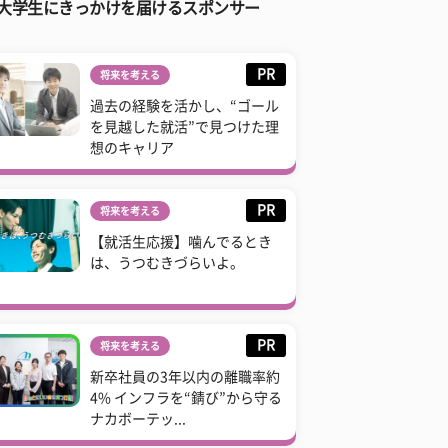
大学生にきっかけを届けるスポンサー
PR
将来を考える
過去の経験を活かし、“ゴール
を見越した就活”で見つけた理
想のキャリア
PR
将来を考える
【就活生応援】噛んでるとき
は、うつむきづらいよ。
PR
将来を考える
新卒社員の3年以内の離職率約
4% インフラを“錆び”から守る
ナカボーテッ...