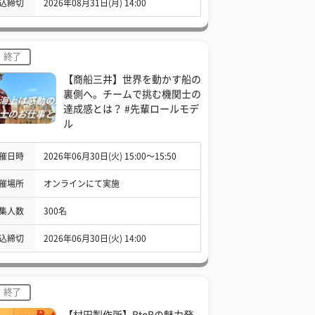
込締切
2026年08月31日(月) 14:00
終了
【商船三井】世界を動かす船の
裏側へ。チームで挑む機関士の
達成感とは？ #先輩ロールモデ
ル
催日時
2026年06月30日(火) 15:00〜15:50
催場所
オンラインにて実施
集人数
300名
込締切
2026年06月30日(火) 14:00
終了
【村田製作所】BtoBの魅力発