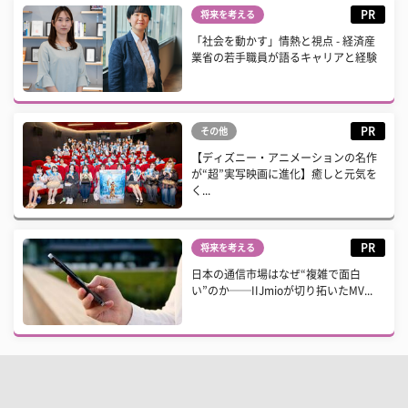
PR
将来を考える
「社会を動かす」情熱と視点 - 経済産
業省の若手職員が語るキャリアと経験
PR
その他
【ディズニー・アニメーションの名作
が“超”実写映画に進化】癒しと元気を
く...
PR
将来を考える
日本の通信市場はなぜ“複雑で面白
い”のか──IIJmioが切り拓いたMV...