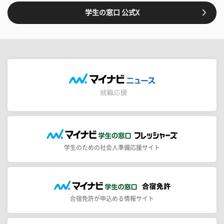
学生の窓口 公式X
学生のための社会人準備応援サイト
合宿免許が申込める情報サイト