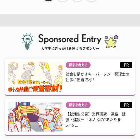
大学生にきっかけを届けるスポンサー
PR
将来を考える
社会を動かすキーパーソン 税理士の
仕事に密着取材！
PR
将来を考える
【就活生必見】業界研究ー道路・舗
装・建設ー 「みんなの“あたりま
え”を...