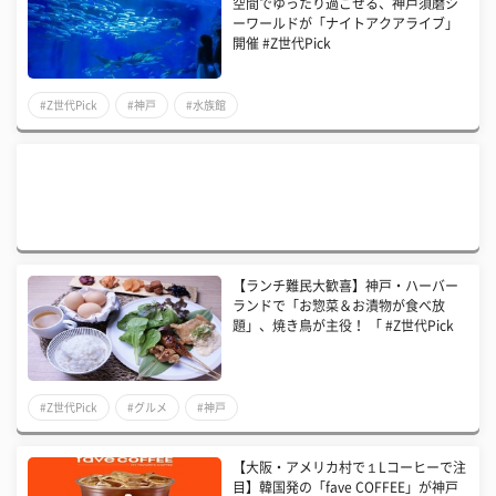
空間でゆったり過ごせる、神戸須磨シ
ーワールドが「ナイトアクアライブ」
開催 #Z世代Pick
#Z世代Pick
#神戸
#水族館
【ランチ難民大歓喜】神戸・ハーバー
ランドで「お惣菜＆お漬物が食べ放
題」、焼き鳥が主役！ 「 #Z世代Pick
#Z世代Pick
#グルメ
#神戸
【大阪・アメリカ村で１Lコーヒーで注
目】韓国発の「fave COFFEE」が神戸