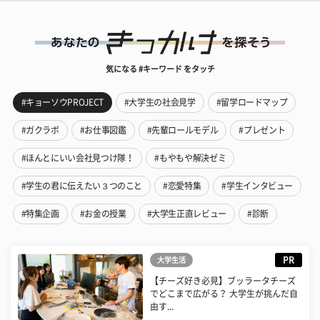
気になる #キーワード をタッチ
#キョーソウPROJECT
#大学生の社会見学
#留学ロードマップ
#ガクラボ
#お仕事図鑑
#先輩ロールモデル
#プレゼント
#ほんとにいい会社見つけ隊！
#もやもや解決ゼミ
#学生の君に伝えたい３つのこと
#恋愛特集
#学生インタビュー
#特集企画
#お金の授業
#大学生正直レビュー
#診断
PR
大学生活
【チーズ好き必見】ブッラータチーズ
でどこまで広がる？ 大学生が挑んだ自
由す...