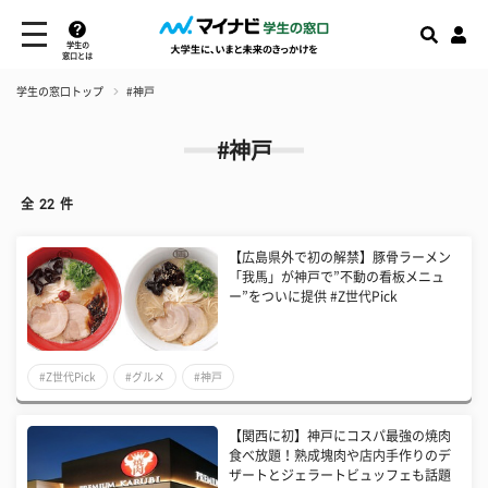
学生の
窓口とは
学生の窓口トップ
#神戸
#神戸
全
22
件
【広島県外で初の解禁】豚骨ラーメン
「我馬」が神戸で”不動の看板メニュ
ー”をついに提供 #Z世代Pick
#Z世代Pick
#グルメ
#神戸
【関西に初】神戸にコスパ最強の焼肉
食べ放題！熟成塊肉や店内手作りのデ
ザートとジェラートビュッフェも話題