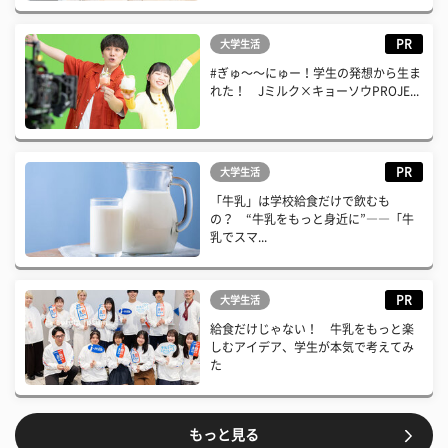
PR
大学生活
#ぎゅ〜〜にゅー！学生の発想から生ま
れた！ Jミルク×キョーソウPROJE...
PR
大学生活
「牛乳」は学校給食だけで飲むも
の？ “牛乳をもっと身近に”――「牛
乳でスマ...
PR
大学生活
給食だけじゃない！ 牛乳をもっと楽
しむアイデア、学生が本気で考えてみ
た
もっと見る