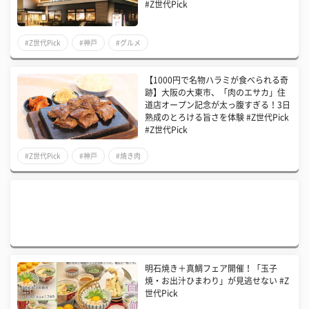
#Z世代Pick
#Z世代Pick
#神戸
#グルメ
【1000円で名物ハラミが食べられる奇
跡】大阪の大東市、「肉のエサカ」住
道店オープン記念が太っ腹すぎる！3日
熟成のとろける旨さを体験 #Z世代Pick
#Z世代Pick
#Z世代Pick
#神戸
#焼き肉
明石焼き＋真鯛フェア開催！「玉子
焼・お出汁ひまわり」が見逃せない #Z
世代Pick