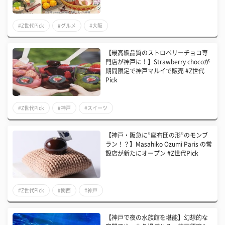
#Z世代Pick
#グルメ
#大阪
【最高級品質のストロベリーチョコ専
門店が神戸に！】Strawberry chocoが
期間限定で神戸マルイで販売 #Z世代
Pick
#Z世代Pick
#神戸
#スイーツ
【神戸・阪急に”座布団の形”のモンブ
ラン！？】Masahiko Ozumi Paris の常
設店が新たにオープン #Z世代Pick
#Z世代Pick
#関西
#神戸
【神戸で夜の水族館を堪能】幻想的な