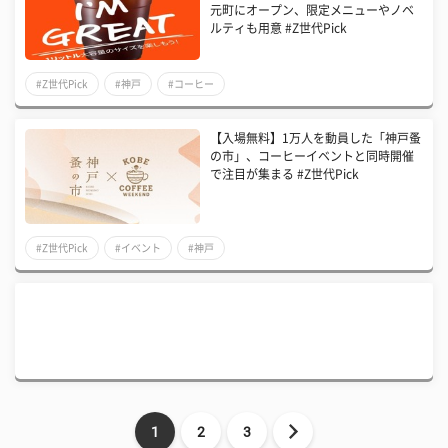
元町にオープン、限定メニューやノベ
ルティも用意 #Z世代Pick
#Z世代Pick
#神戸
#コーヒー
【入場無料】1万人を動員した「神戸蚤
の市」、コーヒーイベントと同時開催
で注目が集まる #Z世代Pick
#Z世代Pick
#イベント
#神戸
1
2
3