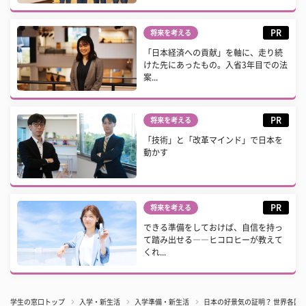
PR
将来を考える
「日本経済への貢献」を軸に、走り続
けた先にあったもの。入省3年目での法
案...
PR
将来を考える
「技術」と「改革マインド」で日本を
動かす
PR
将来を考える
できる準備をしておけば、自信を持っ
て踏み出せる――ヒコロヒーが教えて
くれ...
学生の窓口トップ
入学・新生活
入学準備・新生活
日本の好景気の証明？ 世界各国