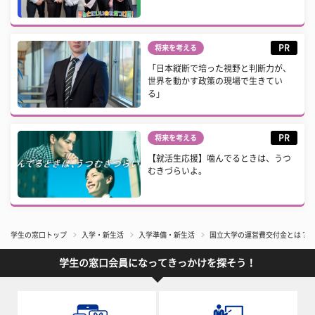
PR
将来を考える
「日本縦断で培った視野と判断力が、
世界を動かす政策の現場で生きてい
る」
PR
将来を考える
【就活生応援】噛んでるときは、うつ
むきづらいよ。
学生の窓口トップ
入学・新生活
入学準備・新生活
国立大学の運営費交付金とは？交
学生の窓口会員になってきっかけを探そう！