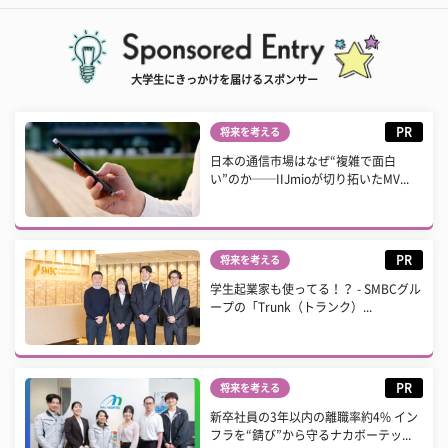
大学生にきっかけを届けるスポンサー
PR
将来を考える
日本の通信市場はなぜ“複雑で面白
い”のか──IIJmioが切り拓いたMV...
PR
将来を考える
学生起業家も使ってる！？ - SMBCグル
ープの「Trunk（トランク）...
PR
将来を考える
新卒社員の3年以内の離職率約4% イン
フラを“錆び”から守るナカボーテッ...