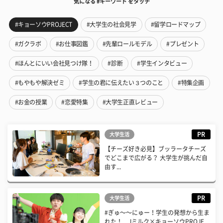
気になる #キーワード をタッチ
#キョーソウPROJECT
#大学生の社会見学
#留学ロードマップ
#ガクラボ
#お仕事図鑑
#先輩ロールモデル
#プレゼント
#ほんとにいい会社見つけ隊！
#診断
#学生インタビュー
#もやもや解決ゼミ
#学生の君に伝えたい３つのこと
#特集企画
#お金の授業
#恋愛特集
#大学生正直レビュー
PR
大学生活
【チーズ好き必見】ブッラータチーズ
でどこまで広がる？ 大学生が挑んだ自
由す...
PR
大学生活
#ぎゅ〜〜にゅー！学生の発想から生ま
れた！ Jミルク×キョーソウPROJE...