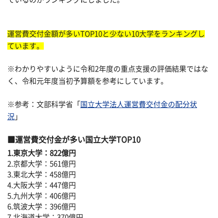
運営費交付金額が多いTOP10と少ない10大学をランキングし
ています。
※わかりやすいように令和2年度の重点支援の評価結果ではな
く、令和元年度当初予算額を参考にしています。
※参考：文部科学省「
国立大学法人運営費交付金の配分状
況
」
運営費交付金が多い国立大学TOP10
1.東京大学：822億円
2.京都大学：561億円
3.東北大学：458億円
4.大阪大学：447億円
5.九州大学：406億円
6.筑波大学：396億円
7.北海道大学：370億円