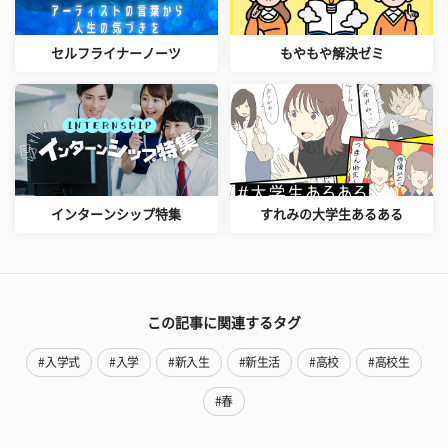
セルフライナーノーツ
もやもや解決ゼミ
インターンシップ特集
すれみの大学生あるある
この記事に関連するタグ
#入学式
#入学
#新入生
#新生活
#高校
#高校生
#春