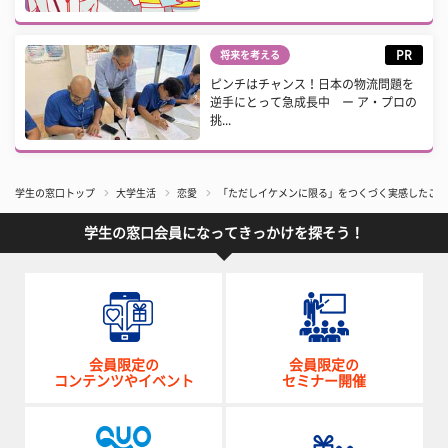
PR
将来を考える
ピンチはチャンス！日本の物流問題を
逆手にとって急成長中 ー ア・プロの
挑...
学生の窓口トップ
大学生活
恋愛
「ただしイケメンに限る」をつくづく実感したこ
学生の窓口会員になってきっかけを探そう！
会員限定の
会員限定の
コンテンツやイベント
セミナー開催