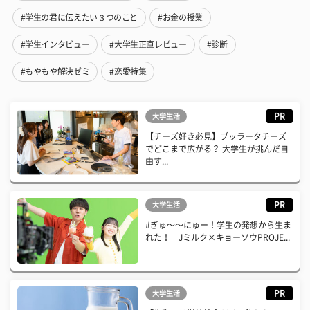
#学生の君に伝えたい３つのこと
#お金の授業
#学生インタビュー
#大学生正直レビュー
#診断
#もやもや解決ゼミ
#恋愛特集
PR
大学生活
【チーズ好き必見】ブッラータチーズ
でどこまで広がる？ 大学生が挑んだ自
由す...
PR
大学生活
#ぎゅ〜〜にゅー！学生の発想から生ま
れた！ Jミルク×キョーソウPROJE...
PR
大学生活