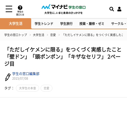
学生の
窓口とは
大学生活
学生トレンド
学生旅行
授業・履修・ゼミ
サークル・
学生の窓口トップ
大学生活
恋愛
「ただしイケメンに限る」をつくづく実感したこ
「ただしイケメンに限る」をつくづく実感したこと
「壁ドン」「頭ポンポン」「キザなセリフ」 2ペー
ジ目
学生の窓口編集部
2015/07/08
タグ：
大学生の本音
恋愛