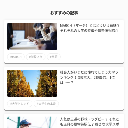
おすすめの記事
MARCH（マーチ）とはどういう意味？
それぞれの大学の特徴や偏差値も紹介
#MARCH
#学校ネタ
#用語
社会人がいまだに憧れてしまう大学ラ
ンキング！ 3位京大、2位慶応。1位
は……？
#大学トレンド
#大学生の本音
人気は王道の野球・ラグビー？ それと
も正月の風物詩駅伝？ 好きな大学スポ