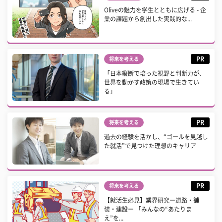
Oliveの魅力を学生とともに広げる - 企
業の課題から創出した実践的な...
PR
将来を考える
「日本縦断で培った視野と判断力が、
世界を動かす政策の現場で生きてい
る」
PR
将来を考える
過去の経験を活かし、“ゴールを見越し
た就活”で見つけた理想のキャリア
PR
将来を考える
【就活生必見】業界研究ー道路・舗
装・建設ー 「みんなの“あたりま
え”を...