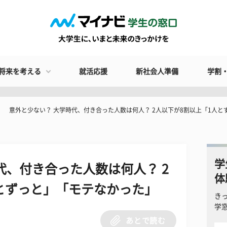
将来を考える
就活応援
新社会人準備
学割
意外と少ない？ 大学時代、付き合った人数は何人？ 2人以下が8割以上「1人
学
代、付き合った人数は何人？ 2
体
とずっと」「モテなかった」
き
学
あとで読む