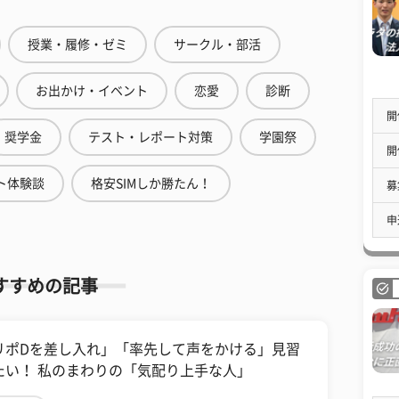
授業・履修・ゼミ
サークル・部活
お出かけ・イベント
恋愛
診断
開
奨学金
テスト・レポート対策
学園祭
開
ト体験談
格安SIMしか勝たん！
募
申
すすめの記事
リポDを差し入れ」「率先して声をかける」見習
たい！ 私のまわりの「気配り上手な人」