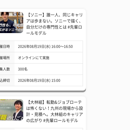
【ソニー】誰一人、同じキャリ
アは歩まない。ソニーで描く、
自分だけの専門性とは #先輩ロ
ールモデル
催日時
2026年08月19日(水) 16:00〜16:50
催場所
オンラインにて実施
集人数
300名
込締切
2026年08月19日(水) 15:00
【大林組】転勤&ジョブローテ
は怖くない！九州の現場から設
計・見積へ。大林組のキャリア
の広がり #先輩ロールモデル