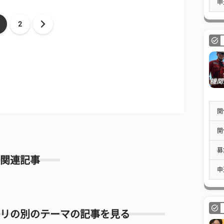
申
2
開
開
募
関連記事
申
リの別のテーマの記事を見る