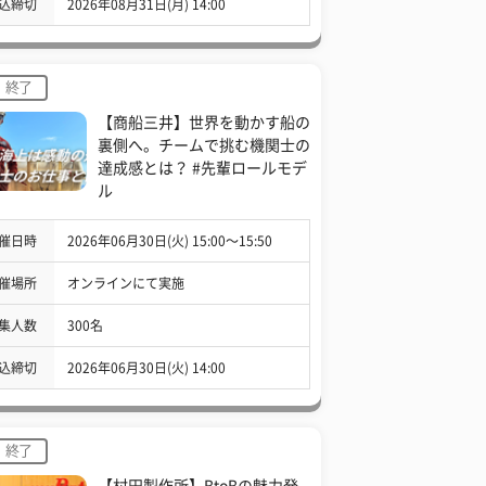
込締切
2026年08月31日(月) 14:00
終了
【商船三井】世界を動かす船の
裏側へ。チームで挑む機関士の
達成感とは？ #先輩ロールモデ
ル
催日時
2026年06月30日(火) 15:00〜15:50
催場所
オンラインにて実施
集人数
300名
込締切
2026年06月30日(火) 14:00
終了
【村田製作所】BtoBの魅力発