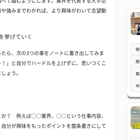
調べて臨むようにします。業界を代表する大手企
徴や強みまでわかれば、より興味がわいて志望動
アを挙げていく
開
ったら、次の3つの事をノートに書き出してみま
開
ゃ！」と自分でハードルを上げずに、思いつくこ
ましょう。
募
申
ト
こか？ 例えば○○業界、○○という仕事内容、
、自分が興味をもったポイントを箇条書きにして