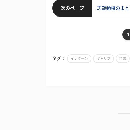
次のページ
志望動機のまと
1
タグ：
インターン
キャリア
将来