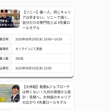
【ソニー】誰一人、同じキャリ
アは歩まない。ソニーで描く、
自分だけの専門性とは #先輩ロ
ールモデル
催日時
2026年08月19日(水) 16:00〜16:50
催場所
オンラインにて実施
集人数
300名
込締切
2026年08月19日(水) 15:00
【大林組】転勤&ジョブローテ
は怖くない！九州の現場から設
計・見積へ。大林組のキャリア
の広がり #先輩ロールモデル