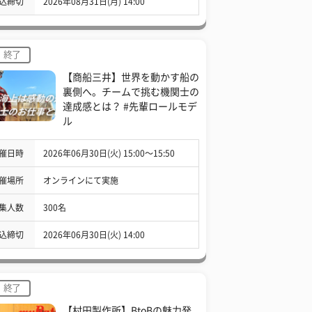
込締切
2026年08月31日(月) 14:00
終了
【商船三井】世界を動かす船の
裏側へ。チームで挑む機関士の
達成感とは？ #先輩ロールモデ
ル
催日時
2026年06月30日(火) 15:00〜15:50
催場所
オンラインにて実施
集人数
300名
込締切
2026年06月30日(火) 14:00
終了
【村田製作所】BtoBの魅力発