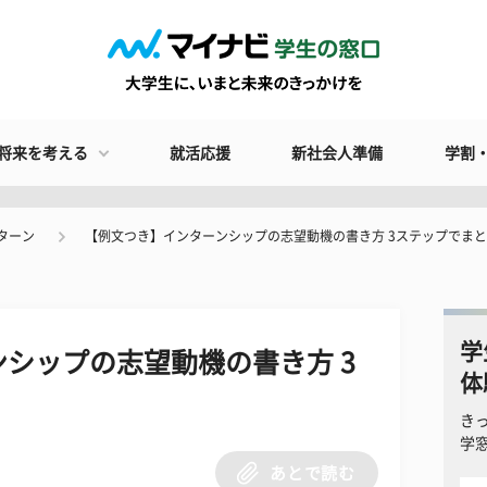
将来を考える
就活応援
新社会人準備
学割
ターン
【例文つき】インターンシップの志望動機の書き方 3ステップでま
学
シップの志望動機の書き方 3
体
き
学
あとで読む