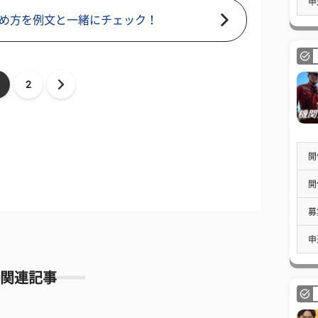
申
め方を例文と一緒にチェック！
2
開
開
募
申
関連記事