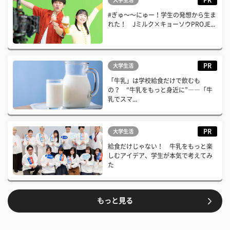
PR
大学生活
#ぎゅ〜〜にゅー！学生の発想から生ま
れた！ Jミルク×キョーソウPROJE...
PR
大学生活
「牛乳」は学校給食だけで飲むも
の？ “牛乳をもっと身近に”――「牛
乳でスマ...
PR
大学生活
給食だけじゃない！ 牛乳をもっと楽
しむアイデア、学生が本気で考えてみ
た
もっと見る