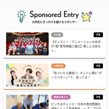
大学生にきっかけを届けるスポンサー
PR
その他
【ディズニー・アニメーションの名作
が“超”実写映画に進化】癒しと元気を
く...
PR
大学生活
「気づいたら課金!?」ネットに潜む“ダ
ークパターン”て、知ってる？
PR
将来を考える
ピンチはチャンス！日本の物流問題を
逆手にとって急成長中 ー ア・プロの