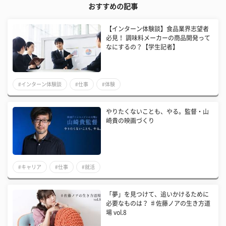
おすすめの記事
【インターン体験談】食品業界志望者
必見！ 調味料メーカーの商品開発って
なにするの？【学生記者】
#インターン体験談
#仕事
#体験
やりたくないことも、やる。監督・山
崎貴の映画づくり
#キャリア
#仕事
#就活
「夢」を見つけて、追いかけるために
必要なものは？ ♯佐藤ノアの生き方道
場 vol.8