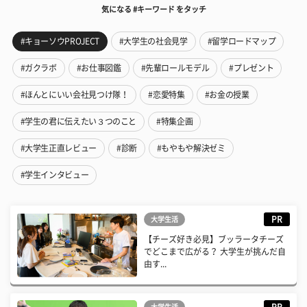
気になる #キーワード をタッチ
#キョーソウPROJECT
#大学生の社会見学
#留学ロードマップ
#ガクラボ
#お仕事図鑑
#先輩ロールモデル
#プレゼント
#ほんとにいい会社見つけ隊！
#恋愛特集
#お金の授業
#学生の君に伝えたい３つのこと
#特集企画
#大学生正直レビュー
#診断
#もやもや解決ゼミ
#学生インタビュー
PR
大学生活
【チーズ好き必見】ブッラータチーズ
でどこまで広がる？ 大学生が挑んだ自
由す...