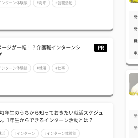
インターン体験談
#将来
#就職活動
開
開
募
メージが一転！？介護職インターンシ
PR
申
プ
インターン体験談
#就活
#仕事
学1年生のうちから知っておきたい就活スケジュ
開
ル。1年生からできるインターン活動とは？
開
就活
#インターン
#インターン体験談