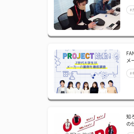
#
FA
メ
#
知
の