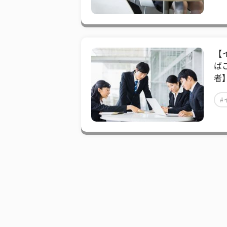
【
ば
者
#