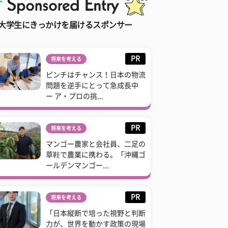
大学生にきっかけを届けるスポンサー
PR
将来を考える
ピンチはチャンス！日本の物流
問題を逆手にとって急成長中
ー ア・プロの挑...
PR
将来を考える
マンゴー農家と会社員、二足の
草鞋で農業に携わる。「沖縄ゴ
ールデンマンゴー...
PR
将来を考える
「日本縦断で培った視野と判断
力が、世界を動かす政策の現場