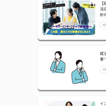
【
活
析
#
就
事
#
イ