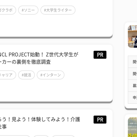
ガクラボ
#ソニー
#大学生ライター
NCL PROJECT始動！ Z世代大学生が
PR
ーカーの裏側を徹底調査
開
開
キャリア
#就活
#インターン
募
申
ろう！見よう！体験してみよう！介護
PR
仕事