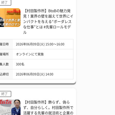
終了
【村田製作所】BtoBの魅力発
見！業界の壁を越えて世界にイ
ンパクトを与える“ボーダレス
な仕事”とは #先輩ロールモデ
ル
催日時
2026年06月09日(火) 15:00〜16:00
催場所
オンラインにて実施
集人数
300名
込締切
2026年06月09日(火) 14:00
終了
【村田製作所】飾らず、偽ら
ず、自分らしく。村田製作所で
活躍する先輩の就活術と企業の