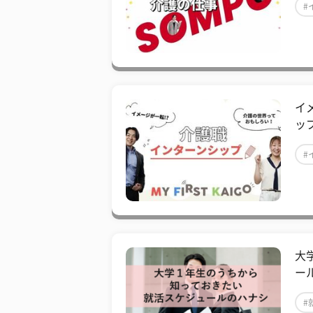
#
イ
ッ
#
大
ー
#