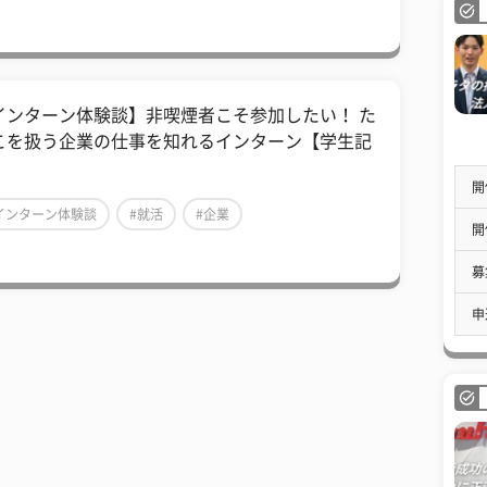
インターン体験談】非喫煙者こそ参加したい！ た
こを扱う企業の仕事を知れるインターン【学生記
】
開
インターン体験談
#就活
#企業
開
募
申