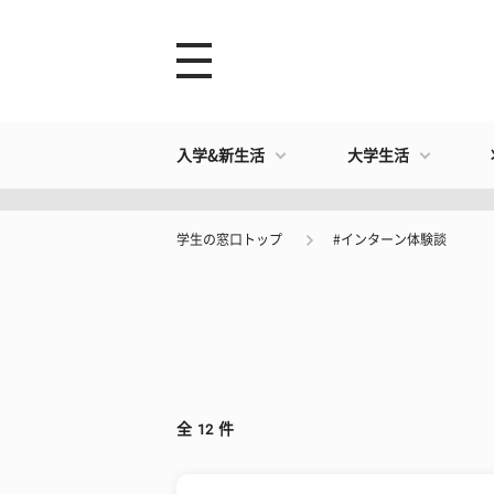
入学&新生活
大学生活
学生の窓口トップ
#インターン体験談
全
12
件