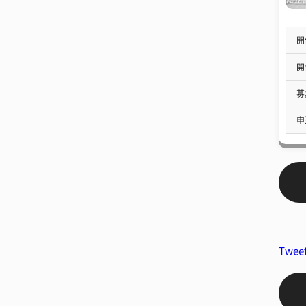
開
開
募
申
Twee