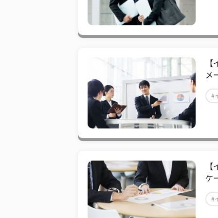
【
メ
#
【
ケ
#