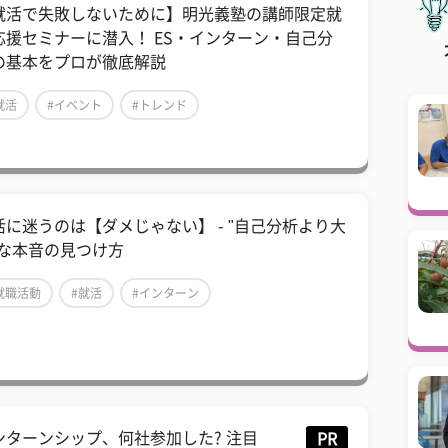
就活で失敗しないために】明光義塾の講師限定就
応援セミナーに潜入！ ES・インターン・自己分
の基本をプロが徹底解説
就活
#イベント
#トレンド
活に迷うのは【ダメじゃない】 - "自己分析より大
"な本音の見つけ方
就職活動
#就活
#インターン
ンターンシップ、何社参加した? 注目
PR