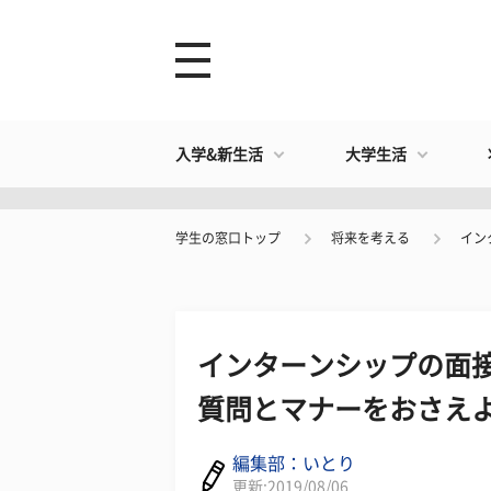
入学&新生活
大学生活
学生の窓口トップ
将来を考える
イン
インターンシップの面接
質問とマナーをおさえ
編集部：いとり
更新:2019/08/06