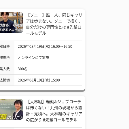
【ソニー】誰一人、同じキャリ
アは歩まない。ソニーで描く、
自分だけの専門性とは #先輩ロ
ールモデル
催日時
2026年08月19日(水) 16:00〜16:50
催場所
オンラインにて実施
集人数
300名
込締切
2026年08月19日(水) 15:00
【大林組】転勤&ジョブローテ
は怖くない！九州の現場から設
計・見積へ。大林組のキャリア
の広がり #先輩ロールモデル