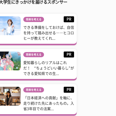
大学生にきっかけを届けるスポンサー
PR
将来を考える
できる準備をしておけば、自信
を持って踏み出せる――ヒコロ
ヒーが教えてくれ...
PR
将来を考える
愛知暮らしのリアルはこれ
だ！ “ちょうどいい暮らし”が
できる愛知県での生...
PR
将来を考える
「日本経済への貢献」を軸に、
走り続けた先にあったもの。入
省3年目での法案...