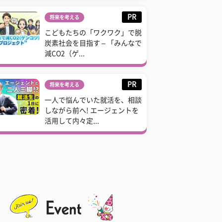
PR
将来を考える
こどもたちの「ワクワク」で脱
炭素社会を目指す – 「みんなで
減CO2（ゲ...
PR
将来を考える
一人で悩んでいた就活を、相談
しながら前へ! エージェントを
活用して内々定...