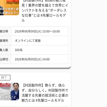
【村田製作所】BtoBの魅力発
見！業界の壁を越えて世界にイ
ンパクトを与える“ボーダレス
な仕事”とは #先輩ロールモデ
ル
催日時
2026年06月09日(火) 15:00〜16:00
催場所
オンラインにて実施
集人数
300名
込締切
2026年06月09日(火) 14:00
終了
【村田製作所】飾らず、偽ら
ず、自分らしく。村田製作所で
活躍する先輩の就活術と企業の
魅力とは #先輩ロールモデル