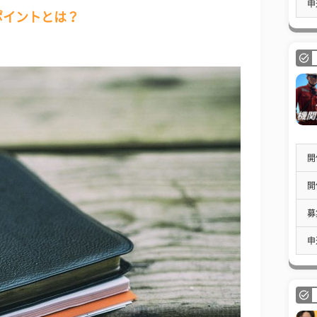
申
ポイントとは？
開
開
募
申