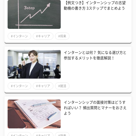
【例文つき】インターンシップの志望
動機の書き方 3ステップでまとめよう
#インターン
#キャリア
#将来
インターンとは何？ 気になる選び方と
参加するメリットを徹底解説！
#インターン
#キャリア
#就活
インターンシップの面接対策はどうす
ればいい？ 頻出質問とマナーをおさえ
よう
#インターン
#キャリア
#将来