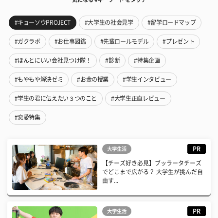
#キョーソウPROJECT
#大学生の社会見学
#留学ロードマップ
#ガクラボ
#お仕事図鑑
#先輩ロールモデル
#プレゼント
#ほんとにいい会社見つけ隊！
#診断
#特集企画
#もやもや解決ゼミ
#お金の授業
#学生インタビュー
#学生の君に伝えたい３つのこと
#大学生正直レビュー
#恋愛特集
PR
大学生活
【チーズ好き必見】ブッラータチーズ
でどこまで広がる？ 大学生が挑んだ自
由す...
PR
大学生活