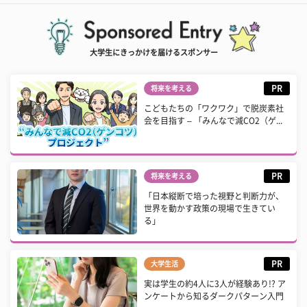
大学生にきっかけを届けるスポンサー
PR
将来を考える
こどもたちの「ワクワク」で脱炭素社
会を目指す – 「みんなで減CO2（ゲ...
PR
将来を考える
「日本縦断で培った視野と判断力が、
世界を動かす政策の現場で生きてい
る」
PR
大学生活
実は学生の約4人に3人が経験あり!? ア
ンケートから知るダークパターン入門