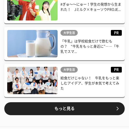
#ぎゅ〜〜にゅー！学生の発想から生ま
れた！ Jミルク×キョーソウPROJE...
PR
大学生活
「牛乳」は学校給食だけで飲むも
の？ “牛乳をもっと身近に”――「牛
乳でスマ...
PR
大学生活
給食だけじゃない！ 牛乳をもっと楽
しむアイデア、学生が本気で考えてみ
た
もっと見る