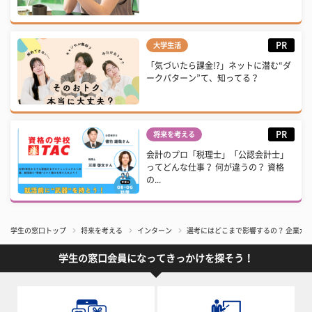
PR
大学生活
「気づいたら課金!?」ネットに潜む“ダ
ークパターン”て、知ってる？
PR
将来を考える
会計のプロ「税理士」「公認会計士」
ってどんな仕事？ 何が違うの？ 資格
の...
学生の窓口トップ
将来を考える
インターン
選考にはどこまで影響するの？ 企業が
学生の窓口会員になってきっかけを探そう！