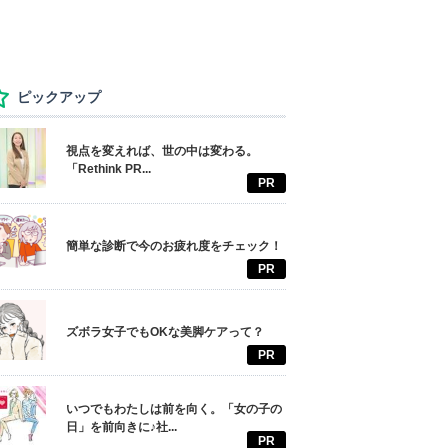
ピックアップ
視点を変えれば、世の中は変わる。
「Rethink PR...
PR
簡単な診断で今のお疲れ度をチェック！
PR
ズボラ女子でもOKな美脚ケアって？
PR
いつでもわたしは前を向く。「女の子の
日」を前向きに♪社...
PR