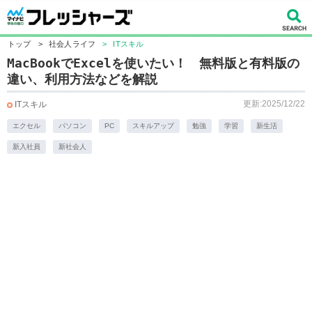
トップ
>
社会人ライフ
>
ITスキル
MacBookでExcelを使いたい！ 無料版と有料版の
違い、利用方法などを解説
更新:2025/12/22
ITスキル
エクセル
パソコン
PC
スキルアップ
勉強
学習
新生活
新入社員
新社会人