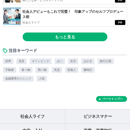
身だしなみ・ビジネスアイテム
PR
社会人デビューもこれで完璧！ 印象アップのセルフプロデュー
ス術
社会人ライフ
PR
もっと見る
注目キーワード
効率
花見
オリンピック
占い
名言
はがき
銀行口座
不動産
食べ物
買い物
失恋
芸能人
腕時計
金融業界のトレンド
人気
ページトップへ
社会人ライフ
ビジネスマナー