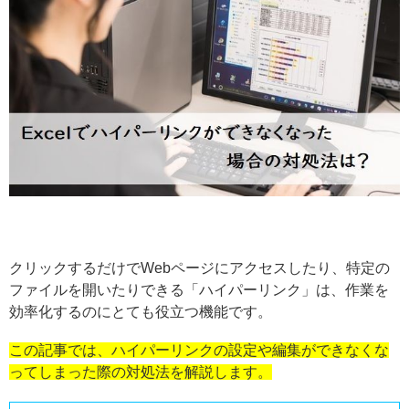
クリックするだけでWebページにアクセスしたり、特定の
ファイルを開いたりできる「ハイパーリンク」は、作業を
効率化するのにとても役立つ機能です。
この記事では、ハイパーリンクの設定や編集ができなくな
ってしまった際の対処法を解説します。