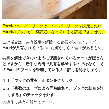
Excelのハイパーリンクは、ハイパーリンクを設定したい
Excelのブックが共有設定になっていると設定できません。
この場合は、共有設定を解除する必要があるのですが、
Excelが共有されているのには何かしらの理由があるもの。
共有を解除できないように保護されているケースがほとん
どですから、勝手な判断で共有を解除するのではなく、そ
のExcelのブックを管理している人に許可を得ましょう。
1.「ブックの共有」ボタンをクリック
2.「複数のユーザによる同時編集と、ブックの結合を許
可する」のチェックを外す
の操作で共有を解除できます。