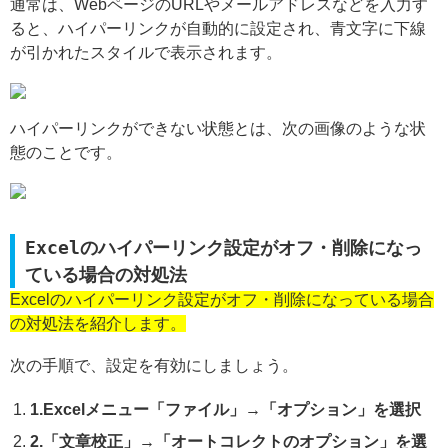
通常は、WebページのURLやメールアドレスなどを入力す
ると、ハイパーリンクが自動的に設定され、青文字に下線
が引かれたスタイルで表示されます。
ハイパーリンクができない状態とは、次の画像のような状
態のことです。
Excelのハイパーリンク設定がオフ・削除になっ
ている場合の対処法
Excelのハイパーリンク設定がオフ・削除になっている場合
の対処法を紹介します。
次の手順で、設定を有効にしましょう。
1.Excelメニュー「ファイル」→「オプション」を選択
2.「文章校正」→「オートコレクトのオプション」を選