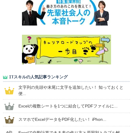
ITスキルの人気記事ランキング
文字列の先頭や末尾に文字を追加したい！ 知っておくと
便...
Excelの複数シートを1つに結合してPDFファイルに...
スマホでExcelデータをPDF化したい！ iPhon...
4位
Excelで自動計算できる表の作り方と原因別トラブル解...