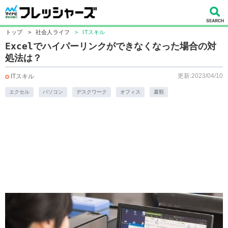
トップ
>
社会人ライフ
>
ITスキル
Excelでハイパーリンクができなくなった場合の対
処法は？
更新:2023/04/10
ITスキル
エクセル
パソコン
デスクワーク
オフィス
書類