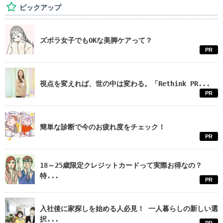
ピックアップ
ズボラ女子でもOKな美脚ケアって？
PR
視点を変えれば、世の中は変わる。「Rethink PR...
PR
簡単な診断で今のお疲れ度をチェック！
PR
18～25歳限定クレジットカードって実際お得なの？
特...
PR
入社後に家探しを始める人必見！ 一人暮らしの新しい選
択...