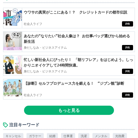
ウワサの真実がここにある！？ クレジットカードの都市伝説
社会人ライフ
PR
あなたの“なりたい”社会人像は？ お仕事バッグ選びから始める
新生活
身だしなみ・ビジネスアイテム
PR
忙しい新社会人にぴったり！ 「朝リフレア」をはじめよう。しっ
かりニオイケアして24時間快適。
身だしなみ・ビジネスアイテム
PR
【診断】セルフプロデュース力を鍛える！ “ジブン観”診断
社会人ライフ
PR
もっと見る
注目キーワード
キャンセル
ガラケー
結婚
仕事運
洗濯
メンタル
光熱費