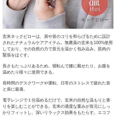
玄米ネックピローは、肩や首のコリを和らげるために設計
されたナチュラルケアアイテム。無農薬の玄米を100%使用
しており、その自然の力で首元を温かく包み込み、筋肉の
緊張をほぐす。
長さもたっぷりあるため、寝転んで腰に載せたり、お腹を
温めたり様々に使用できる。
長時間のデスクワークや運転、日常のストレスで疲れた首
と肩に最適。
電子レンジで１分温めるだけで、玄米の自然な温もりと香
りを楽しむことができる。玄米の適度な重みが首元にしっ
かりフィットし、深いリラックス効果をもたらす。エコフ