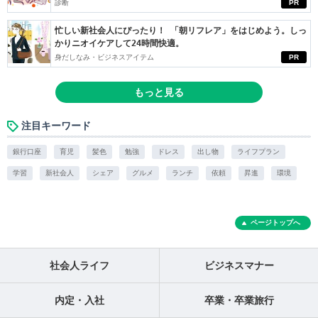
診断
PR
忙しい新社会人にぴったり！ 「朝リフレア」をはじめよう。しっ
かりニオイケアして24時間快適。
身だしなみ・ビジネスアイテム
PR
もっと見る
注目キーワード
銀行口座
育児
髪色
勉強
ドレス
出し物
ライフプラン
学習
新社会人
シェア
グルメ
ランチ
依頼
昇進
環境
ページトップへ
社会人ライフ
ビジネスマナー
内定・入社
卒業・卒業旅行