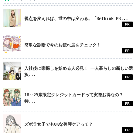
視点を変えれば、世の中は変わる。「Rethink PR...
PR
簡単な診断で今のお疲れ度をチェック！
PR
入社後に家探しを始める人必見！ 一人暮らしの新しい選
択...
PR
18～25歳限定クレジットカードって実際お得なの？
特...
PR
ズボラ女子でもOKな美脚ケアって？
PR