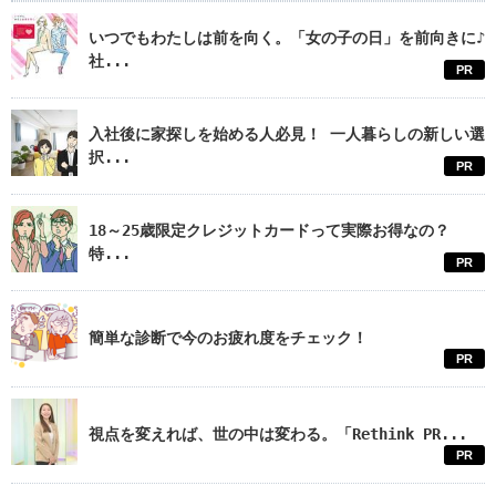
いつでもわたしは前を向く。「女の子の日」を前向きに♪
社...
PR
入社後に家探しを始める人必見！ 一人暮らしの新しい選
択...
PR
18～25歳限定クレジットカードって実際お得なの？
特...
PR
簡単な診断で今のお疲れ度をチェック！
PR
視点を変えれば、世の中は変わる。「Rethink PR...
PR