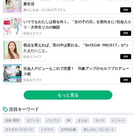
新生活
身だしなみ・ビジネスアイテム
PR
いつでもわたしは前を向く。「女の子の日」を前向きに♪社会人エ
リ・大学生リカの物語
社会人ライフ
PR
視点を変えれば、世の中は変わる。「Rethink PROJECT」がつ
たえたいこと。
社会人ライフ
PR
社会人デビューもこれで完璧！ 印象アップのセルフプロデュー
ス術
社会人ライフ
PR
もっと見る
注目キーワード
収納･整理
オフィス
パンプス
車
まとめ
タバコ
レジャー
モヤモヤバスターズ
トラウマ
大学生白書
差し入れ・プレゼント