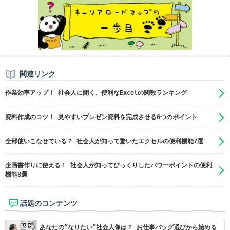
関連リンク
作業効率アップ！ 社会人に聞く、便利なExcelの関数ランキング
資料作成のコツ！ 見やすいプレゼン資料を完成させる6つのポイント
全部使いこなせている？ 社会人が知って驚いたエクセルの便利機能7選
企画書作りに使える！ 社会人が知ってびっくりしたパワーポイントの便利
機能8選
話題のコンテンツ
あなたの“なりたい”社会人像は？ お仕事バッグ選びから始める