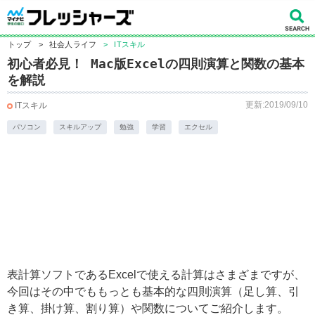
トップ
>
社会人ライフ
>
ITスキル
初心者必見！ Mac版Excelの四則演算と関数の基本
を解説
更新:2019/09/10
ITスキル
パソコン
スキルアップ
勉強
学習
エクセル
表計算ソフトであるExcelで使える計算はさまざまですが、
今回はその中でももっとも基本的な四則演算（足し算、引
き算、掛け算、割り算）や関数についてご紹介します。