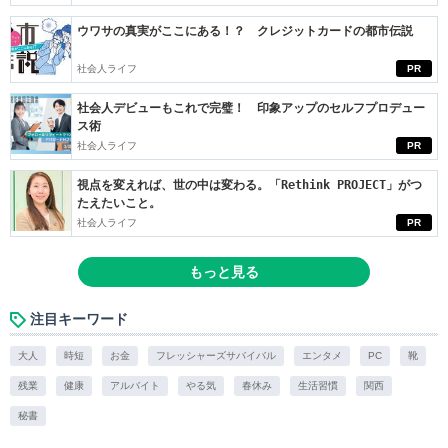
ウワサの真実がここにある！？ クレジットカードの都市伝説
社会人ライフ
PR
社会人デビューもこれで完璧！ 印象アップのセルフプロデュー
ス術
社会人ライフ
PR
視点を変えれば、世の中は変わる。「Rethink PROJECT」がつ
たえたいこと。
社会人ライフ
PR
もっと見る
注目キーワード
大人
時短
お金
フレッシャーズサバイバル
エンタメ
PC
靴
残業
健康
アルバイト
やる気
春休み
生活習慣
関西
秘書