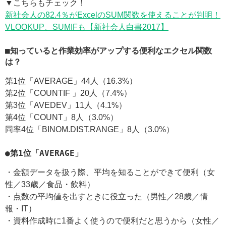
▼こちらもチェック！
新社会人の82.4％がExcelのSUM関数を使えることが判明！
VLOOKUP、SUMIFも【新社会人白書2017】
■知っていると作業効率がアップする便利なエクセル関数
は？
第1位「AVERAGE」44人（16.3%）
第2位「COUNTIF 」20人（7.4%）
第3位「AVEDEV」11人（4.1%）
第4位「COUNT」8人（3.0%）
同率4位「BINOM.DIST.RANGE」8人（3.0%）
●第1位「AVERAGE」
・金額データを扱う際、平均を知ることができて便利（女
性／33歳／食品・飲料）
・点数の平均値を出すときに役立った（男性／28歳／情
報・IT）
・資料作成時に1番よく使うので便利だと思うから（女性／