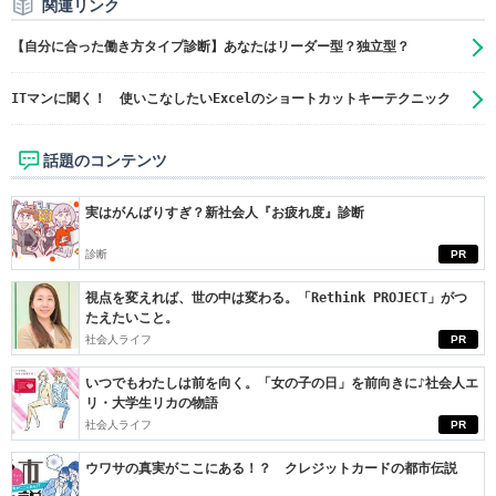
関連リンク
【自分に合った働き方タイプ診断】あなたはリーダー型？独立型？
ITマンに聞く！ 使いこなしたいExcelのショートカットキーテクニック
話題のコンテンツ
実はがんばりすぎ？新社会人『お疲れ度』診断
診断
PR
視点を変えれば、世の中は変わる。「Rethink PROJECT」がつ
たえたいこと。
社会人ライフ
PR
いつでもわたしは前を向く。「女の子の日」を前向きに♪社会人エ
リ・大学生リカの物語
社会人ライフ
PR
ウワサの真実がここにある！？ クレジットカードの都市伝説