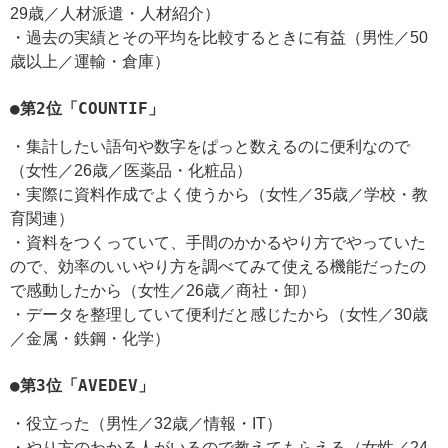
29歳／人材派遣・人材紹介）
・過去の実績とその平均を比較するときに有益（男性／50
歳以上／運輸・倉庫）
●第2位「COUNTIF」
・集計したい語句や数字をぱっと数えるのに便利なので
（女性／26歳／医薬品・化粧品）
・実際に資料作成でよく使うから（女性／35歳／学校・教
育関連）
・資料をつくっていて、手間のかかるやり方でやっていた
ので、効率のいいやり方を調べてみて使える機能だったの
で感動したから（女性／26歳／商社・卸）
・データを整理していて便利だと感じたから（女性／30歳
／金属・鉄鋼・化学）
●第3位「AVEDEV」
・役立った（男性／32歳／情報・IT）
・やり方のわかる人がいるので教えてもらえる（女性／24