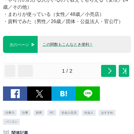
歳／その他）
・まわりが使っている（女性／48歳／小売店）
・資料でみた（男性／26歳／団体・公益法人・官公庁）
この関数もこんなとき便利！
次のページ
1 / 2
仕事力
仕事
効率
PC
社会人生活
社会人
おすすめ
パソコン
関連記事