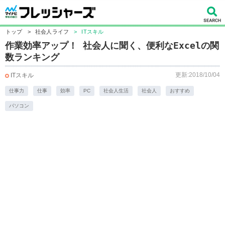
トップ
>
社会人ライフ
>
ITスキル
作業効率アップ！ 社会人に聞く、便利なExcelの関
数ランキング
更新:2018/10/04
ITスキル
仕事力
仕事
効率
PC
社会人生活
社会人
おすすめ
パソコン