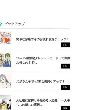
ピックアップ
簡単な診断で今のお疲れ度をチェック！
PR
18～25歳限定クレジットカードって実際
お得なの？ 特...
PR
ズボラ女子でもOKな美脚ケアって？
PR
入社後に家探しを始める人必見！ 一人暮
らしの新しい選択...
PR