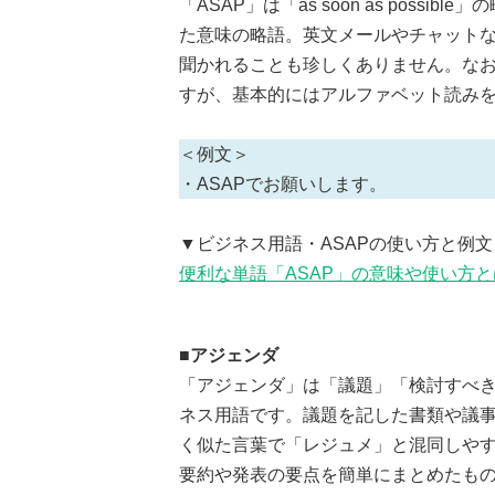
「ASAP」は「as soon as pos
た意味の略語。英文メールやチャット
聞かれることも珍しくありません。な
すが、基本的にはアルファベット読み
＜例文＞
・ASAPでお願いします。
▼ビジネス用語・ASAPの使い方と例
便利な単語「ASAP」の意味や使い方
■アジェンダ
「アジェンダ」は「議題」「検討すべ
ネス用語です。議題を記した書類や議
く似た言葉で「レジュメ」と混同しや
要約や発表の要点を簡単にまとめたも