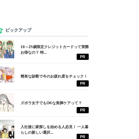
ピックアップ
18～25歳限定クレジットカードって実際
お得なの？ 特...
PR
簡単な診断で今のお疲れ度をチェック！
PR
ズボラ女子でもOKな美脚ケアって？
PR
入社後に家探しを始める人必見！ 一人暮
らしの新しい選択...
PR