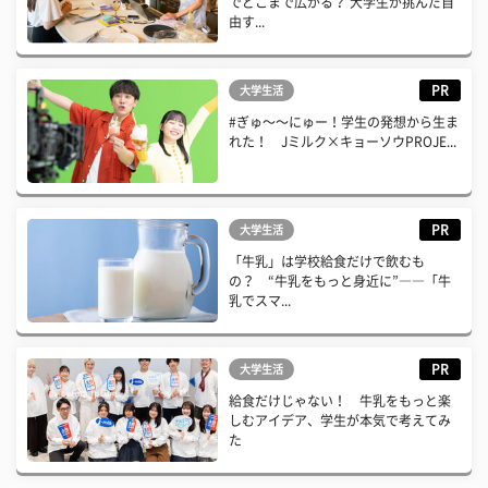
でどこまで広がる？ 大学生が挑んだ自
由す...
PR
大学生活
#ぎゅ〜〜にゅー！学生の発想から生ま
れた！ Jミルク×キョーソウPROJE...
PR
大学生活
「牛乳」は学校給食だけで飲むも
の？ “牛乳をもっと身近に”――「牛
乳でスマ...
PR
大学生活
給食だけじゃない！ 牛乳をもっと楽
しむアイデア、学生が本気で考えてみ
た