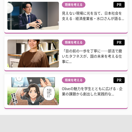
PR
将来を考える
見えない現場に光を当て、日本社会を
支える - 経済産業省・水口さんが語る...
PR
将来を考える
「目の前の一歩を丁寧に──部活で磨
いたタフネスが、国の未来を考える仕
事に...
PR
将来を考える
Oliveの魅力を学生とともに広げる - 企
業の課題から創出した実践的な...