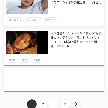
つのスペシャルMOVIE公開！！ #Z世代
Pick
#Z世代Pick
#トレンド
#ブランド
人気俳優チョン・ヘインに会える⁉韓国
発のフレグランスブランド「ル・フェ
アリー」日本初上陸記念イベント開
催！ #Z世代Pick
#俳優
#韓国
#香水
1
2
・・・
5