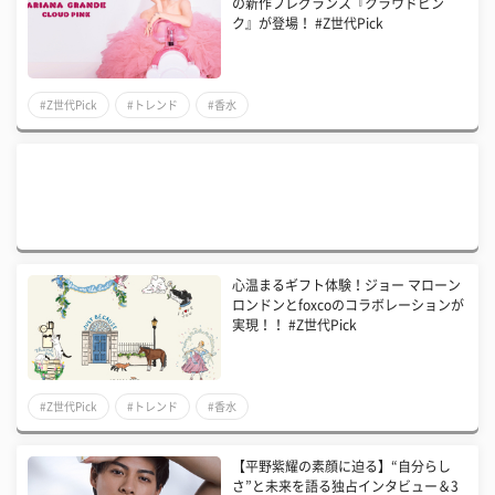
の新作フレグランス『クラウドピン
ク』が登場！ #Z世代Pick
#Z世代Pick
#トレンド
#香水
心温まるギフト体験！ジョー マローン
ロンドンとfoxcoのコラボレーションが
実現！！ #Z世代Pick
#Z世代Pick
#トレンド
#香水
【平野紫耀の素顔に迫る】“自分らし
さ”と未来を語る独占インタビュー＆3