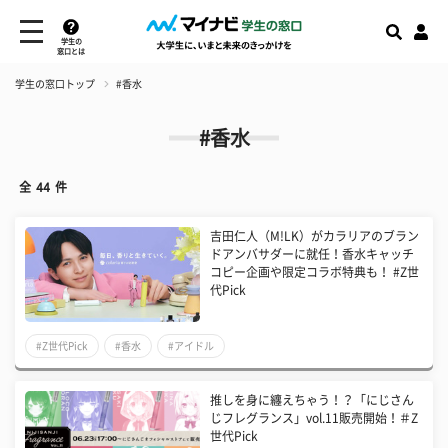
学生の
窓口とは
学生の窓口トップ
#香水
#香水
全
44
件
吉田仁人（M!LK）がカラリアのブラン
ドアンバサダーに就任！香水キャッチ
コピー企画や限定コラボ特典も！ #Z世
代Pick
#Z世代Pick
#香水
#アイドル
推しを身に纏えちゃう！？「にじさん
じフレグランス」vol.11販売開始！＃Z
世代Pick