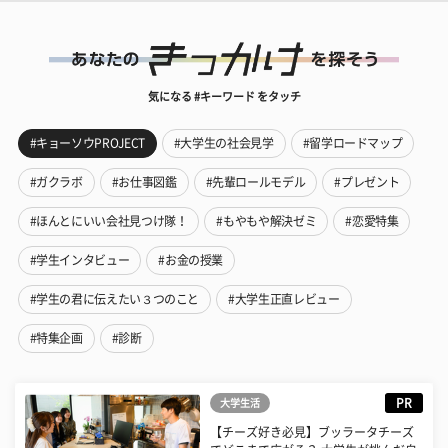
気になる #キーワード をタッチ
#キョーソウPROJECT
#大学生の社会見学
#留学ロードマップ
#ガクラボ
#お仕事図鑑
#先輩ロールモデル
#プレゼント
#ほんとにいい会社見つけ隊！
#もやもや解決ゼミ
#恋愛特集
#学生インタビュー
#お金の授業
#学生の君に伝えたい３つのこと
#大学生正直レビュー
#特集企画
#診断
PR
大学生活
【チーズ好き必見】ブッラータチーズ