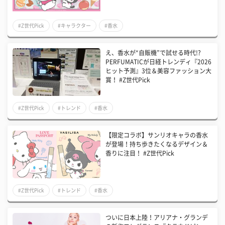
#Z世代Pick
#キャラクター
#香水
え、香水が“自販機”で試せる時代!?
PERFUMATICが日経トレンディ『2026
ヒット予測』3位＆美容ファッション大
賞！ #Z世代Pick
#Z世代Pick
#トレンド
#香水
【限定コラボ】サンリオキャラの香水
が登場！持ち歩きたくなるデザイン＆
香りに注目！ #Z世代Pick
#Z世代Pick
#トレンド
#香水
ついに日本上陸！アリアナ・グランデ