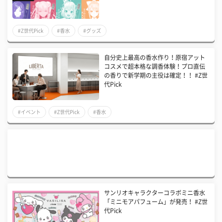
#Z世代Pick
#香水
#グッズ
自分史上最高の香水作り！原宿アット
コスメで超本格な調香体験！プロ直伝
の香りで新学期の主役は確定！！ #Z世
代Pick
#イベント
#Z世代Pick
#香水
サンリオキャラクターコラボミニ香水
「ミニモアパフューム」が発売！ #Z世
代Pick