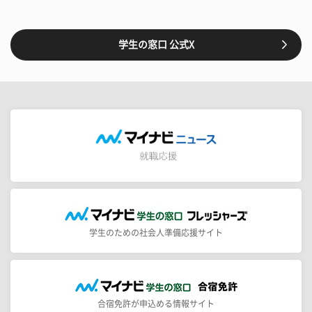
学生の窓口 公式X
学生のための社会人準備応援サイト
合宿免許が申込める情報サイト