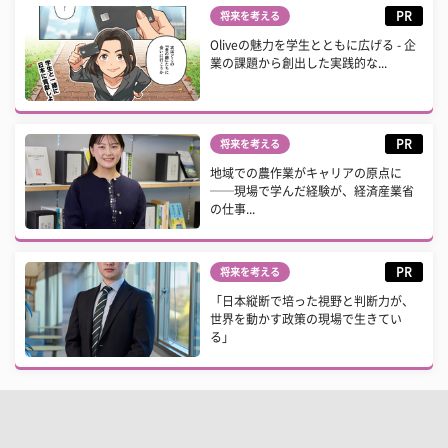
PR
将来を考える
Oliveの魅力を学生とともに広げる - 企
業の課題から創出した実践的な...
PR
将来を考える
地域での農作業がキャリアの原点に
──現場で学んだ経験が、経済産業省
の仕事...
PR
将来を考える
「日本縦断で培った視野と判断力が、
世界を動かす政策の現場で生きてい
る」