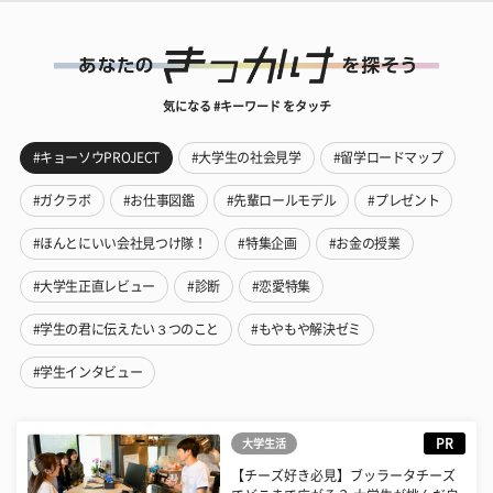
気になる #キーワード をタッチ
#キョーソウPROJECT
#大学生の社会見学
#留学ロードマップ
#ガクラボ
#お仕事図鑑
#先輩ロールモデル
#プレゼント
#ほんとにいい会社見つけ隊！
#特集企画
#お金の授業
#大学生正直レビュー
#診断
#恋愛特集
#学生の君に伝えたい３つのこと
#もやもや解決ゼミ
#学生インタビュー
PR
大学生活
【チーズ好き必見】ブッラータチーズ