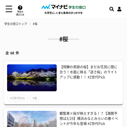
学生の
窓口とは
学生の窓口トップ
#桜
#桜
全
68
件
【飛騨の奇跡の桜】まだお花見に間に
合う！水面に映る「逆さ桜」のライト
アップに感動！！ #Z世代Pick
#Z世代Pick
#桜
観覧車×桜が映えすぎる！？【満開予
想は3/29】横浜みなとみらいの春イベ
ントが今年も登場 #Z世代Pick