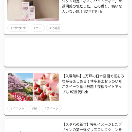
シタン限定「桜×ホワイトティー」が
透明感の塊だった。この香り、嫌いな
人いない説！ #Z世代Pick
#Z世代Pick
#ケア
#化粧品
【入場無料】1万坪の日本庭園で桜をみ
ながら楽しめる！博多あまおうのいち
ごスイーツ食べ放題！夜桜ライトアッ
プも #Z世代Pick
#イベント
#桜
#スイーツ
【スタバの新作】桜をイメージしたデ
ザインの第一弾グッズコレクションを