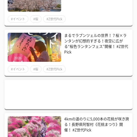
#イベント
#桜
#Z世代Pick
まるでラプンツェルの世界！？桜×ラ
ンタンが幻想的すぎる！夜空に広が
る“桜色ランタンフェス”開催！ #Z世代
Pick
#イベント
#桜
#Z世代Pick
4kmの道のりに5,000本の花桃が咲き誇
る！長野県阿智村《花桃まつり》開
催！ #Z世代Pick