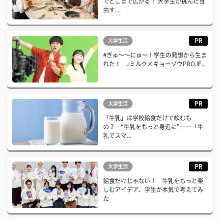
でどこまで広がる？ 大学生が挑んだ自
由す...
PR
大学生活
#ぎゅ〜〜にゅー！学生の発想から生ま
れた！ Jミルク×キョーソウPROJE...
PR
大学生活
「牛乳」は学校給食だけで飲むも
の？ “牛乳をもっと身近に”――「牛
乳でスマ...
PR
大学生活
給食だけじゃない！ 牛乳をもっと楽
しむアイデア、学生が本気で考えてみ
た