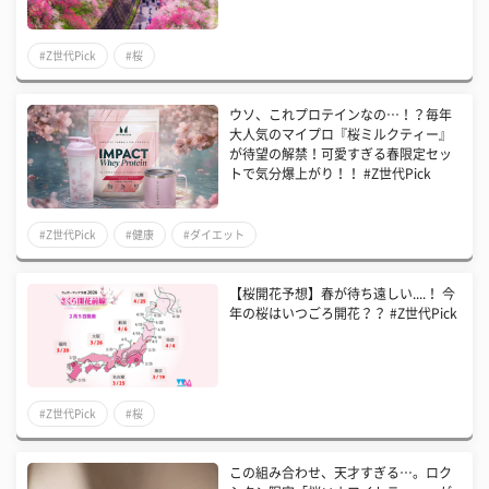
#Z世代Pick
#桜
ウソ、これプロテインなの…！？毎年
大人気のマイプロ『桜ミルクティー』
が待望の解禁！可愛すぎる春限定セッ
トで気分爆上がり！！ #Z世代Pick
#Z世代Pick
#健康
#ダイエット
【桜開花予想】春が待ち遠しい....！ 今
年の桜はいつごろ開花？？ #Z世代Pick
#Z世代Pick
#桜
この組み合わせ、天才すぎる…。ロク