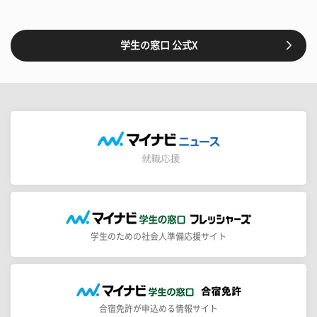
学生の窓口 公式X
学生のための社会人準備応援サイト
合宿免許が申込める情報サイト