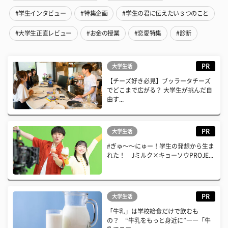
#学生インタビュー
#特集企画
#学生の君に伝えたい３つのこと
#大学生正直レビュー
#お金の授業
#恋愛特集
#診断
PR
大学生活
【チーズ好き必見】ブッラータチーズ
でどこまで広がる？ 大学生が挑んだ自
由す...
PR
大学生活
#ぎゅ〜〜にゅー！学生の発想から生ま
れた！ Jミルク×キョーソウPROJE...
PR
大学生活
「牛乳」は学校給食だけで飲むも
の？ “牛乳をもっと身近に”――「牛