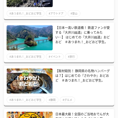
#あつまれ！_おどおど学生
#アウトドア
#登山
【日本一高い鉄道橋！ 鉄道ファンが愛
する『大井川鐵道』に乗ってみた
い…】 はじめての『大井川鐵道』おど
おど ＃あつまれ！_おどおど学生。
#あつまれ！_おどおど学生
#イベント
#旅行
【取材殺到！ 静岡県の名物ハンバーグ
は？】はじめての『さわやか』おどお
ど ＃あつまれ！_おどおど学生。
#あつまれ！_おどおど学生
#静岡
#グルメ
日本最大級！全国のご当地おでんが大