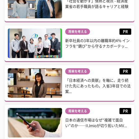
「社会を動かす」情熱と視点 - 経済産
業省の若手職員が語るキャリアと経験
PR
将来を考える
新卒社員の3年以内の離職率約4% イン
フラを“錆び”から守るナカボーテッ...
PR
将来を考える
「日本経済への貢献」を軸に、走り続
けた先にあったもの。入省3年目での法
案...
PR
将来を考える
日本の通信市場はなぜ“複雑で面白
い”のか──IIJmioが切り拓いたMV...