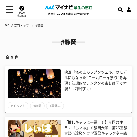
学生の
窓口とは
学生の窓口トップ
#静岡
#静岡
全
9
件
映画『塔の上のラプンツェル』のモデ
ルにもなった“コームローイ祭り”を再
現！幻想的なランタンの夜を静岡で体
験！ #Z世代Pick
#イベント
#静岡
#夏休み
【推しキャラに一票！！】今回の注
目：『しぃは』＜静岡大学・第25回静
大祭in浜松＞ ＃学園祭キャラクター総