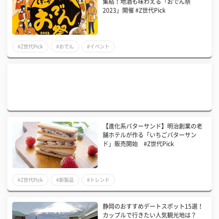
集結！地酒も味わえる「おでん祭
2023」開催 #Z世代Pick
#Z世代Pick
#おでん
#イベント
【進化系バターサンド】明治創業の老
舗ホテルが作る「いちごバターサン
ド」販売開始 #Z世代Pick
#Z世代Pick
#新製品
#トレンド
静岡のおすすめデートスポット15選！
カップルで行きたい人気観光地は？