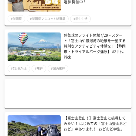
選挙 開催中！
#学園祭
#学園祭マスコット総選挙
#学生生活
熱気球のフライト体験7/29～スター
ト！富士山や駿河湾の絶景を一望する
特別なアクティビティ体験を！【静岡
市・トライアルパーク蒲原】 #Z世代
Pick
#Z世代Pick
#旅行
#国内旅行
【富士山登山！】富士登山に挑戦して
みたい！ はじめての「富士山登山おど
おど」＃あつまれ！_おどおど学生。