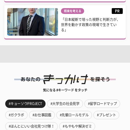
PR
将来を考える
「日本縦断で培った視野と判断力が、
世界を動かす政策の現場で生きてい
る」
気になる #キーワード をタッチ
#キョーソウPROJECT
#大学生の社会見学
#留学ロードマップ
#ガクラボ
#お仕事図鑑
#先輩ロールモデル
#プレゼント
#ほんとにいい会社見つけ隊！
#もやもや解決ゼミ