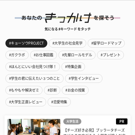
気になる #キーワード をタッチ
#キョーソウPROJECT
#大学生の社会見学
#留学ロードマップ
#ガクラボ
#お仕事図鑑
#先輩ロールモデル
#プレゼント
#ほんとにいい会社見つけ隊！
#特集企画
#学生の君に伝えたい３つのこと
#学生インタビュー
#もやもや解決ゼミ
#診断
#お金の授業
#大学生正直レビュー
#恋愛特集
PR
大学生活
【チーズ好き必見】ブッラータチーズ