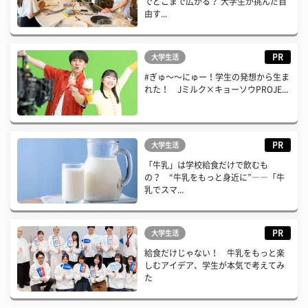
でどこまで広がる？ 大学生が挑んだ自
由す...
PR
大学生活
#ぎゅ〜〜にゅー！学生の発想から生ま
れた！ Jミルク×キョーソウPROJE...
PR
大学生活
「牛乳」は学校給食だけで飲むも
の？ “牛乳をもっと身近に”――「牛
乳でスマ...
PR
大学生活
給食だけじゃない！ 牛乳をもっと楽
しむアイデア、学生が本気で考えてみ
た