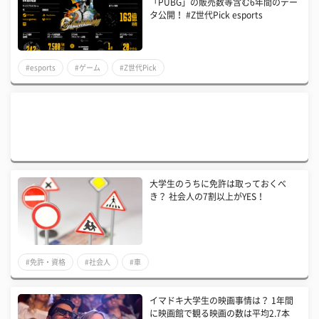
「PUBG」の販売数等含む6年間のデー
タ公開！ #Z世代Pick esports
#esports
#ゲーム
#Z世代Pick
大学生のうちに免許は取っておくべ
き？ 社会人の7割以上がYES！
#免許・資格
#社会人
#車
イマドキ大学生の映画事情は？ 1年間
に映画館で観る映画の数は平均2.7本