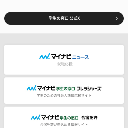
学生の窓口 公式X
学生のための社会人準備応援サイト
合宿免許が申込める情報サイト