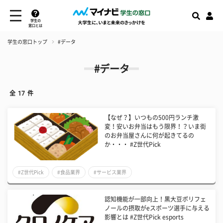
学生の
窓口とは
学生の窓口トップ
#データ
#データ
全
17
件
【なぜ？】いつもの500円ランチ激
変！安いお弁当はもう限界！？いま街
のお弁当屋さんに何が起きてるの
か・・・ #Z世代Pick
#Z世代Pick
#食品業界
#サービス業界
認知機能が一部向上！黒大豆ポリフェ
ノールの摂取がeスポーツ選手に与える
影響とは #Z世代Pick esports