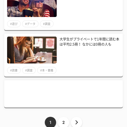
#遊び
#データ
#調査
大学生がプライベートで1年間に読む本
は平均2.5冊！ なかには0冊の人も
#読書
#調査
#本・書籍
1
2