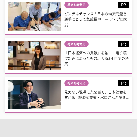
PR
将来を考える
ピンチはチャンス！日本の物流問題を
逆手にとって急成長中 ー ア・プロの
挑...
PR
将来を考える
「日本経済への貢献」を軸に、走り続
けた先にあったもの。入省3年目での法
案...
PR
将来を考える
見えない現場に光を当て、日本社会を
支える - 経済産業省・水口さんが語る...