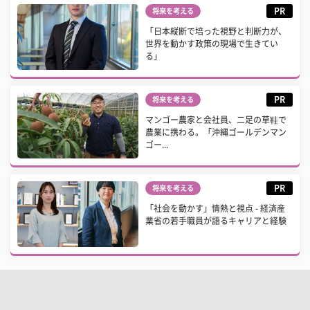
PR
将来を考える
「日本縦断で培った視野と判断力が、
世界を動かす政策の現場で生きてい
る」
PR
将来を考える
マンゴー農家と会社員、二足の草鞋で
農業に携わる。「沖縄ゴールデンマン
ゴー...
PR
将来を考える
「社会を動かす」情熱と視点 - 経済産
業省の若手職員が語るキャリアと経験