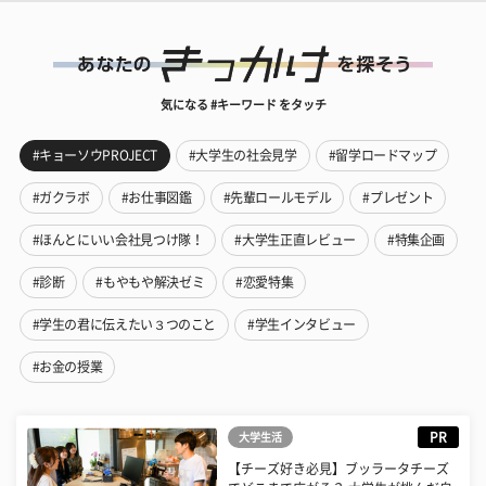
気になる #キーワード をタッチ
#キョーソウPROJECT
#大学生の社会見学
#留学ロードマップ
#ガクラボ
#お仕事図鑑
#先輩ロールモデル
#プレゼント
#ほんとにいい会社見つけ隊！
#大学生正直レビュー
#特集企画
#診断
#もやもや解決ゼミ
#恋愛特集
#学生の君に伝えたい３つのこと
#学生インタビュー
#お金の授業
PR
大学生活
【チーズ好き必見】ブッラータチーズ