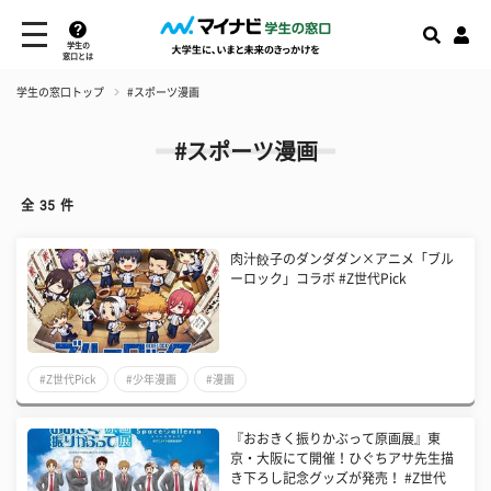
学生の
窓口とは
学生の窓口トップ
#スポーツ漫画
#スポーツ漫画
全
35
件
肉汁餃子のダンダダン×アニメ「ブル
ーロック」コラボ #Z世代Pick
#Z世代Pick
#少年漫画
#漫画
『おおきく振りかぶって原画展』東
京・大阪にて開催！ひぐちアサ先生描
き下ろし記念グッズが発売！ #Z世代