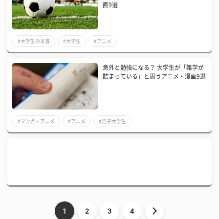
画9選
#大学生の本音
#大学生
#アニメ
意外と勉強になる？ 大学生が「雑学が
詰まっている」と思うアニメ・漫画9選
#マンガ・アニメ
#アニメ
#男子大学生
1
2
3
4