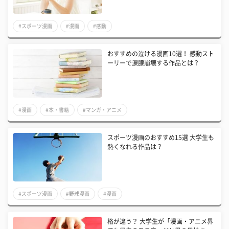
#スポーツ漫画
#漫画
#感動
おすすめの泣ける漫画10選！ 感動スト
ーリーで涙腺崩壊する作品とは？
#漫画
#本・書籍
#マンガ・アニメ
スポーツ漫画のおすすめ15選 大学生も
熱くなれる作品は？
#スポーツ漫画
#野球漫画
#漫画
格が違う？ 大学生が「漫画・アニメ界