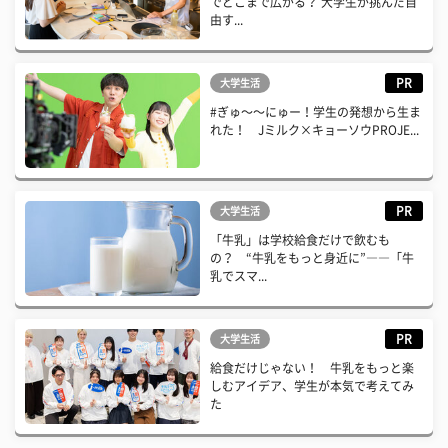
でどこまで広がる？ 大学生が挑んだ自
由す...
PR
大学生活
#ぎゅ〜〜にゅー！学生の発想から生ま
れた！ Jミルク×キョーソウPROJE...
PR
大学生活
「牛乳」は学校給食だけで飲むも
の？ “牛乳をもっと身近に”――「牛
乳でスマ...
PR
大学生活
給食だけじゃない！ 牛乳をもっと楽
しむアイデア、学生が本気で考えてみ
た