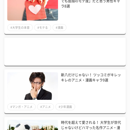
でも屈指のモテ度」だと思う男性キャ
ラ8選
#大学生の本音
#モテる
#漫画
新八だけじゃない！ ツッコミがキレッ
キレのアニメ・漫画キャラ9選
#マンガ・アニメ
#アニメ
#少年漫画
時代を超えて愛される！ 大学生が世代
じゃないけどハマった名作アニメ・漫