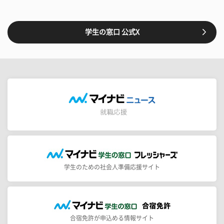
学生の窓口 公式X
学生のための社会人準備応援サイト
合宿免許が申込める情報サイト