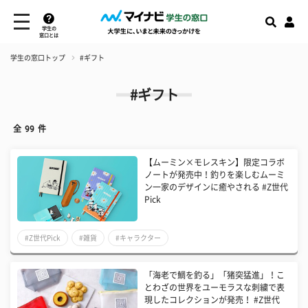
学生の
窓口とは
学生の窓口トップ
#ギフト
#ギフト
全
99
件
【ムーミン×モレスキン】限定コラボ
ノートが発売中！釣りを楽しむムーミ
ン一家のデザインに癒やされる #Z世代
Pick
#Z世代Pick
#雑貨
#キャラクター
「海老で鯛を釣る」「猪突猛進」！こ
とわざの世界をユーモラスな刺繍で表
現したコレクションが発売！ #Z世代