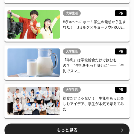
PR
大学生活
#ぎゅ〜〜にゅー！学生の発想から生ま
れた！ Jミルク×キョーソウPROJE...
PR
大学生活
「牛乳」は学校給食だけで飲むも
の？ “牛乳をもっと身近に”――「牛
乳でスマ...
PR
大学生活
給食だけじゃない！ 牛乳をもっと楽
しむアイデア、学生が本気で考えてみ
た
もっと見る