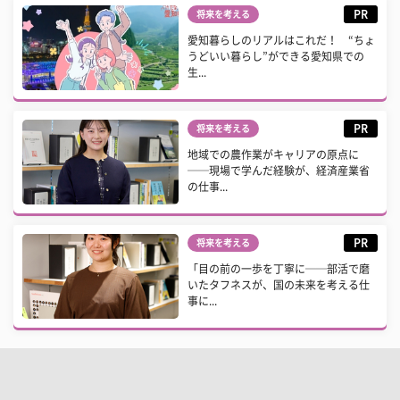
PR
将来を考える
愛知暮らしのリアルはこれだ！ “ちょ
うどいい暮らし”ができる愛知県での
生...
PR
将来を考える
地域での農作業がキャリアの原点に
──現場で学んだ経験が、経済産業省
の仕事...
PR
将来を考える
「目の前の一歩を丁寧に──部活で磨
いたタフネスが、国の未来を考える仕
事に...