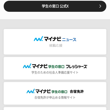
学生の窓口 公式X
学生のための社会人準備応援サイト
合宿免許が申込める情報サイト