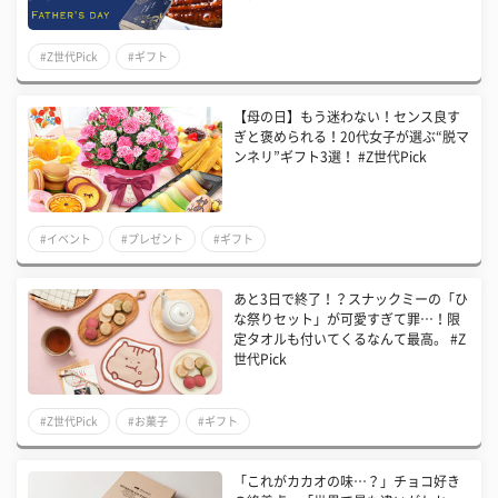
#Z世代Pick
#ギフト
【母の日】もう迷わない！センス良す
ぎと褒められる！20代女子が選ぶ“脱マ
ンネリ”ギフト3選！ #Z世代Pick
#イベント
#プレゼント
#ギフト
あと3日で終了！？スナックミーの「ひ
な祭りセット」が可愛すぎて罪…！限
定タオルも付いてくるなんて最高。 #Z
世代Pick
#Z世代Pick
#お菓子
#ギフト
「これがカカオの味…？」チョコ好き