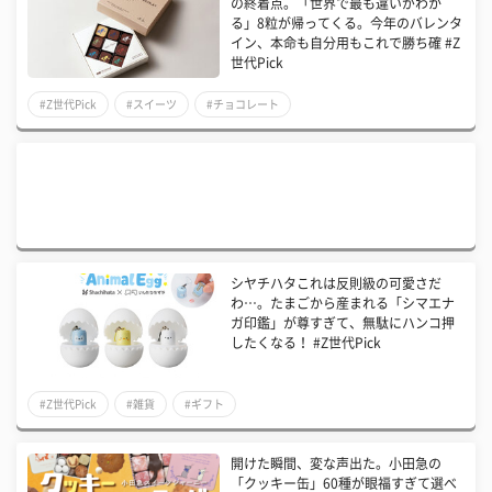
の終着点。「世界で最も違いがわか
る」8粒が帰ってくる。今年のバレンタ
イン、本命も自分用もこれで勝ち確 #Z
世代Pick
#Z世代Pick
#スイーツ
#チョコレート
シヤチハタこれは反則級の可愛さだ
わ…。たまごから産まれる「シマエナ
ガ印鑑」が尊すぎて、無駄にハンコ押
したくなる！ #Z世代Pick
#Z世代Pick
#雑貨
#ギフト
開けた瞬間、変な声出た。小田急の
「クッキー缶」60種が眼福すぎて選べ