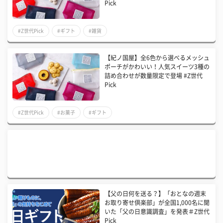
Pick
#Z世代Pick
#ギフト
#雑貨
【紀ノ国屋】全6色から選べるメッシュ
ポーチがかわいい！人気スイーツ3種の
詰め合わせが数量限定で登場 #Z世代
Pick
#Z世代Pick
#お菓子
#ギフト
【父の日何を送る？】「おとなの週末
お取り寄せ倶楽部」が全国1,000名に聞
いた「父の日意識調査」を発表＃Z世代
Pick