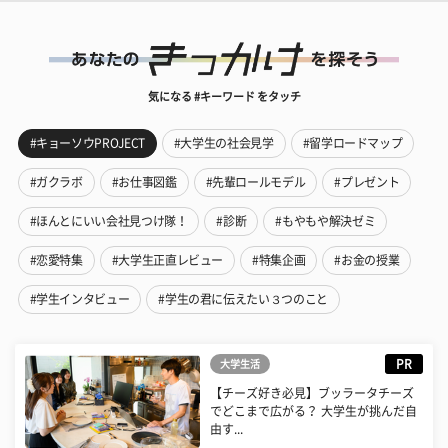
気になる #キーワード をタッチ
#キョーソウPROJECT
#大学生の社会見学
#留学ロードマップ
#ガクラボ
#お仕事図鑑
#先輩ロールモデル
#プレゼント
#ほんとにいい会社見つけ隊！
#診断
#もやもや解決ゼミ
#恋愛特集
#大学生正直レビュー
#特集企画
#お金の授業
#学生インタビュー
#学生の君に伝えたい３つのこと
PR
大学生活
【チーズ好き必見】ブッラータチーズ
でどこまで広がる？ 大学生が挑んだ自
由す...