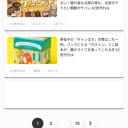
ない！銀の森も太陽の塔も、全部ポチ
りたい衝動がヤバい #Z世代Pick
#Z世代Pick
#スイーツ
#ギフト
帰省中の「ギャン泣き」対策はこれ一
択。バッグに入る「ガストン」ミニ絵
本が、親のライフを救ってくれる件 #Z
世代Pick
#Z世代Pick
#雑貨
#ギフト
1
2
・・・
10