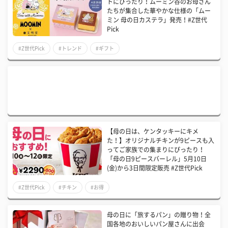
トにぴったり！ムーミン谷のお母さん
たちが集合した華やかな仕様の「ムー
ミン 母の日カステラ」発売！#Z世代
Pick
#Z世代Pick
#トレンド
#ギフト
【母の日は、ケンタッキーにキメ
た！】オリジナルチキンが9ピースも入
ってご家族での集まりにぴったり！
「母の日9ピースバーレル」5月10日
(金)から3日間限定販売 #Z世代Pick
#Z世代Pick
#チキン
#お得
母の日に「旅するパン」の贈り物！全
国各地のおいしいパン屋さんに出会