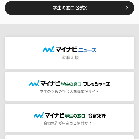
学生の窓口 公式X
学生のための社会人準備応援サイト
合宿免許が申込める情報サイト