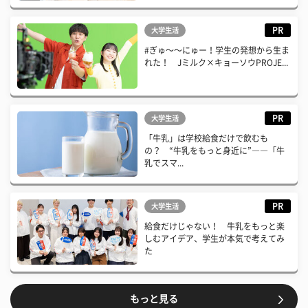
PR
大学生活
#ぎゅ〜〜にゅー！学生の発想から生ま
れた！ Jミルク×キョーソウPROJE...
PR
大学生活
「牛乳」は学校給食だけで飲むも
の？ “牛乳をもっと身近に”――「牛
乳でスマ...
PR
大学生活
給食だけじゃない！ 牛乳をもっと楽
しむアイデア、学生が本気で考えてみ
た
もっと見る