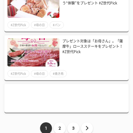
う“体験”をプレゼント #Z世代Pick
#Z世代Pick
#母の日
#パン
プレゼント対象は「お母さん」。「薩
摩牛」ロースステーキをプレゼント！
#Z世代Pick
#Z世代Pick
#母の日
#焼き肉
1
2
3