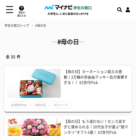
学生の
窓口とは
学生の窓口トップ
#母の日
#母の日
全
22
件
【母の日】カーネーション超えの感
動！3万輪の赤薔薇クッキー缶が豪華す
ぎる！！ #Z世代Pick
#Z世代Pick
#母の日
#スイーツ
【母の日】もう迷わない！センス良す
ぎと褒められる！20代女子が選ぶ“脱マ
ンネリ”ギフト3選！ #Z世代Pick