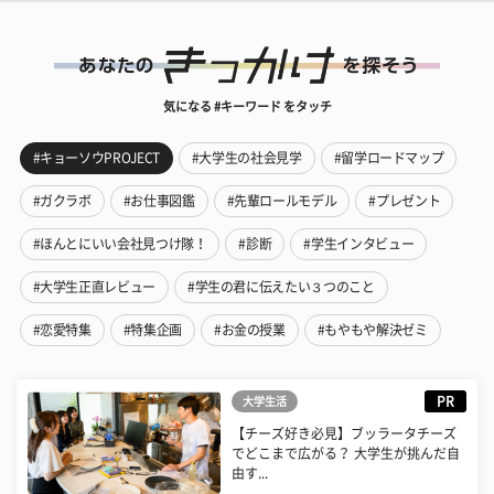
気になる #キーワード をタッチ
#キョーソウPROJECT
#大学生の社会見学
#留学ロードマップ
#ガクラボ
#お仕事図鑑
#先輩ロールモデル
#プレゼント
#ほんとにいい会社見つけ隊！
#診断
#学生インタビュー
#大学生正直レビュー
#学生の君に伝えたい３つのこと
#恋愛特集
#特集企画
#お金の授業
#もやもや解決ゼミ
PR
大学生活
【チーズ好き必見】ブッラータチーズ
でどこまで広がる？ 大学生が挑んだ自
由す...