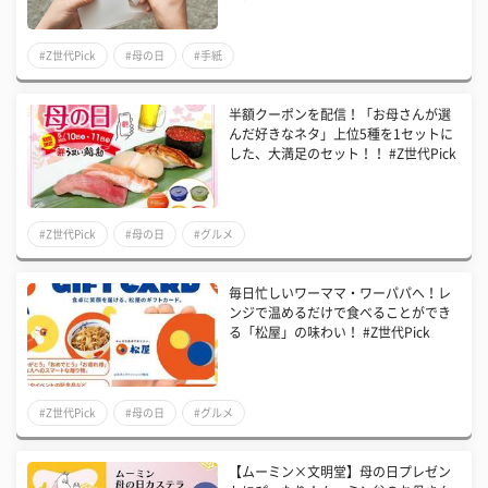
#Z世代Pick
#母の日
#手紙
半額クーポンを配信！「お母さんが選
んだ好きなネタ」上位5種を1セットに
した、大満足のセット！！ #Z世代Pick
#Z世代Pick
#母の日
#グルメ
毎日忙しいワーママ・ワーパパへ！レ
ンジで温めるだけで食べることができ
る「松屋」の味わい！ #Z世代Pick
#Z世代Pick
#母の日
#グルメ
【ムーミン×文明堂】母の日プレゼン