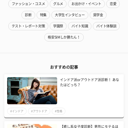
ファッション・コスメ
グルメ
お出かけ・イベント
恋愛
診断
特集
大学生インタビュー
奨学金
テスト・レポート対策
学園祭
バイト知識
バイト体験談
格安SIMしか勝たん！
おすすめの記事
インドア派orアウトドア派診断！ あな
たはどっち？
#インドア
#アウトドア
#性格
【癒し系女子度診断】男性にモテるほ