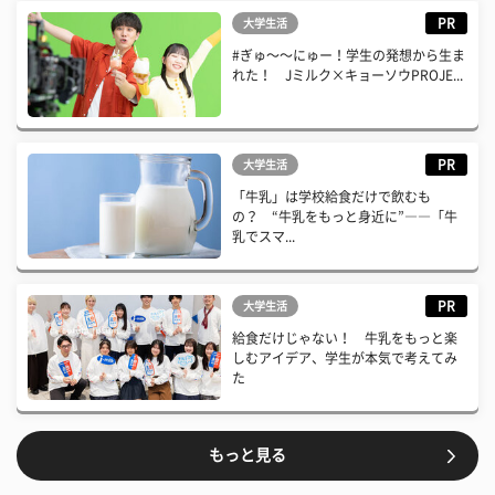
PR
大学生活
#ぎゅ〜〜にゅー！学生の発想から生ま
れた！ Jミルク×キョーソウPROJE...
PR
大学生活
「牛乳」は学校給食だけで飲むも
の？ “牛乳をもっと身近に”――「牛
乳でスマ...
PR
大学生活
給食だけじゃない！ 牛乳をもっと楽
しむアイデア、学生が本気で考えてみ
た
もっと見る