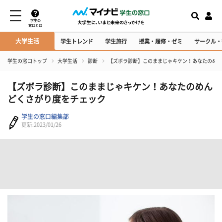
学生の
窓口とは
大学生活
学生トレンド
学生旅行
授業・履修・ゼミ
サークル・
学生の窓口トップ
大学生活
診断
【ズボラ診断】このままじゃキケン！あなたのめん
【ズボラ診断】このままじゃキケン！あなたのめん
どくさがり度をチェック
学生の窓口編集部
更新:2023/01/26