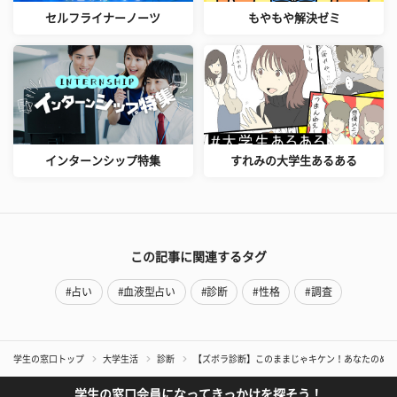
セルフライナーノーツ
もやもや解決ゼミ
インターンシップ特集
すれみの大学生あるある
この記事に関連するタグ
#占い
#血液型占い
#診断
#性格
#調査
学生の窓口トップ
大学生活
診断
【ズボラ診断】このままじゃキケン！あなたのめん
学生の窓口会員になってきっかけを探そう！