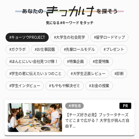
気になる #キーワード をタッチ
#キョーソウPROJECT
#大学生の社会見学
#留学ロードマップ
#ガクラボ
#お仕事図鑑
#先輩ロールモデル
#プレゼント
#ほんとにいい会社見つけ隊！
#特集企画
#恋愛特集
#学生の君に伝えたい３つのこと
#大学生正直レビュー
#診断
#学生インタビュー
#もやもや解決ゼミ
#お金の授業
PR
大学生活
【チーズ好き必見】ブッラータチーズ
でどこまで広がる？ 大学生が挑んだ自
由す...