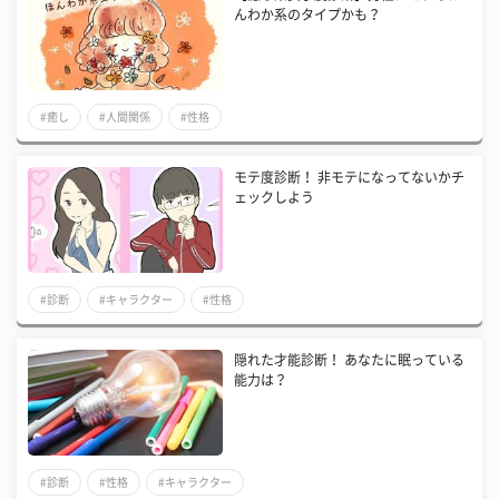
んわか系のタイプかも？
#癒し
#人間関係
#性格
モテ度診断！ 非モテになってないかチ
ェックしよう
#診断
#キャラクター
#性格
隠れた才能診断！ あなたに眠っている
能力は？
#診断
#性格
#キャラクター