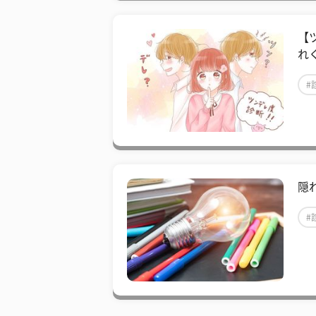
【
れ
#
隠
#