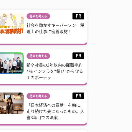
PR
将来を考える
社会を動かすキーパーソン 税
理士の仕事に密着取材！
PR
将来を考える
新卒社員の3年以内の離職率約
4% インフラを“錆び”から守る
ナカボーテッ...
PR
将来を考える
「日本経済への貢献」を軸に、
走り続けた先にあったもの。入
省3年目での法案...