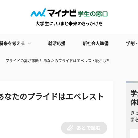
将来を考える
就活応援
新社会人準備
学割
プライドの高さ診断！ あなたのプライドはエベレスト級かも?!
学
あなたのプライドはエベレスト
体
き
学
あとで読む