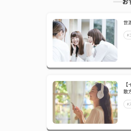
お
世
#
【
散
#