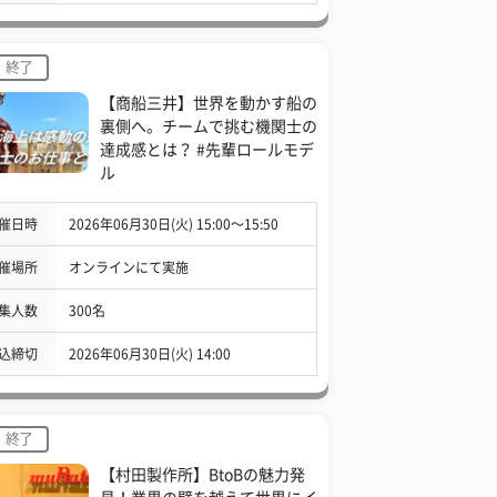
終了
【商船三井】世界を動かす船の
裏側へ。チームで挑む機関士の
達成感とは？ #先輩ロールモデ
ル
催日時
2026年06月30日(火) 15:00〜15:50
催場所
オンラインにて実施
集人数
300名
込締切
2026年06月30日(火) 14:00
終了
【村田製作所】BtoBの魅力発