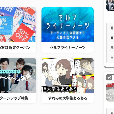
開
開
の窓口 限定クーポン
セルフライナーノーツ
募
申
ターンシップ特集
すれみの大学生あるある
開