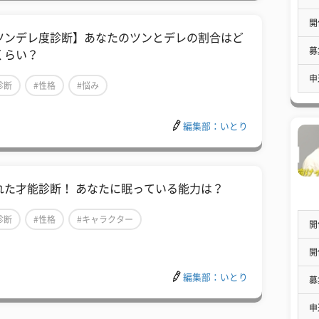
開
ツンデレ度診断】あなたのツンとデレの割合はど
募
くらい？
申
診断
#性格
#悩み
編集部：いとり
れた才能診断！ あなたに眠っている能力は？
診断
#性格
#キャラクター
開
開
編集部：いとり
募
申