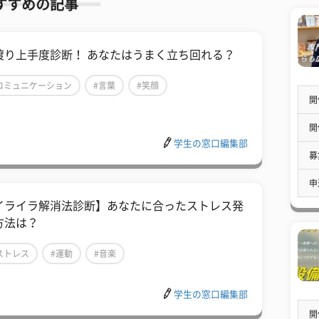
すすめの記事
渡り上手度診断！ あなたはうまく立ち回れる？
コミュニケーション
#言葉
#笑顔
開
開
学生の窓口編集部
募
申
イライラ解消法診断】あなたに合ったストレス発
方法は？
ストレス
#運動
#音楽
学生の窓口編集部
開