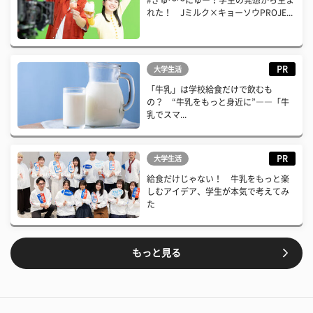
れた！ Jミルク×キョーソウPROJE...
PR
大学生活
「牛乳」は学校給食だけで飲むも
の？ “牛乳をもっと身近に”――「牛
乳でスマ...
PR
大学生活
給食だけじゃない！ 牛乳をもっと楽
しむアイデア、学生が本気で考えてみ
た
もっと見る