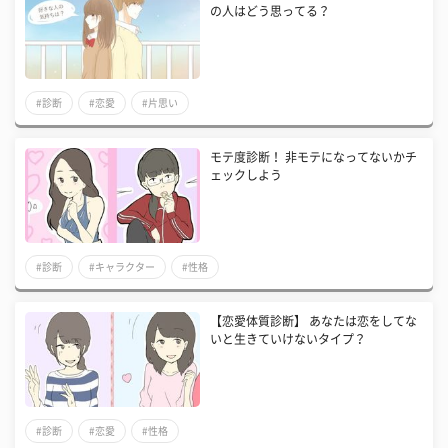
の人はどう思ってる？
#診断
#恋愛
#片思い
モテ度診断！ 非モテになってないかチ
ェックしよう
#診断
#キャラクター
#性格
【恋愛体質診断】 あなたは恋をしてな
いと生きていけないタイプ？
#診断
#恋愛
#性格