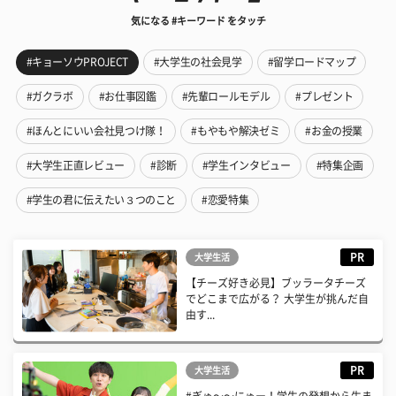
気になる #キーワード をタッチ
#キョーソウPROJECT
#大学生の社会見学
#留学ロードマップ
#ガクラボ
#お仕事図鑑
#先輩ロールモデル
#プレゼント
#ほんとにいい会社見つけ隊！
#もやもや解決ゼミ
#お金の授業
#大学生正直レビュー
#診断
#学生インタビュー
#特集企画
#学生の君に伝えたい３つのこと
#恋愛特集
PR
大学生活
【チーズ好き必見】ブッラータチーズ
でどこまで広がる？ 大学生が挑んだ自
由す...
PR
大学生活
#ぎゅ〜〜にゅー！学生の発想から生ま