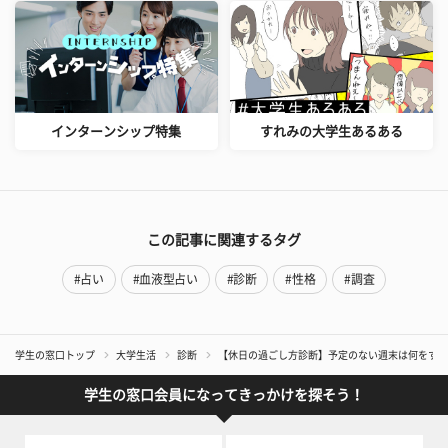
インターンシップ特集
すれみの大学生あるある
この記事に関連するタグ
#占い
#血液型占い
#診断
#性格
#調査
学生の窓口トップ
大学生活
診断
【休日の過ごし方診断】予定のない週末は何をする
学生の窓口会員になってきっかけを探そう！