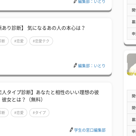
編集部：いとり
開
募
脈あり診断】 気になるあの人の本心は？
申
診断
#恋愛
#恋愛テク
編集部：いとり
恋人タイプ診断】あなたと相性のいい理想の彼
開
・彼女とは？（無料）
開
診断
#恋愛
#タイプ
募
学生の窓口編集部
申