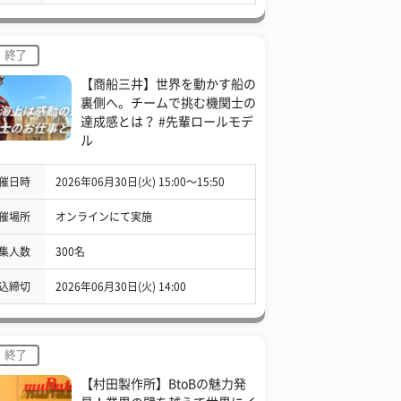
終了
【商船三井】世界を動かす船の
裏側へ。チームで挑む機関士の
達成感とは？ #先輩ロールモデ
ル
催日時
2026年06月30日(火) 15:00〜15:50
催場所
オンラインにて実施
集人数
300名
込締切
2026年06月30日(火) 14:00
終了
【村田製作所】BtoBの魅力発