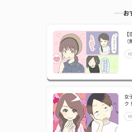
お
【
（
#
女
ク
#