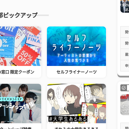
部ピックアップ
開
開
募
申
の窓口 限定クーポン
セルフライナーノーツ
開