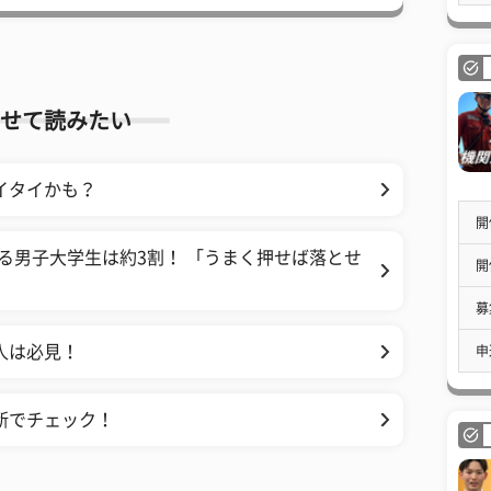
せて読みたい
イタイかも？
開
る男子大学生は約3割！ 「うまく押せば落とせ
開
募
人は必見！
申
断でチェック！