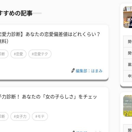
すすめの記事
恋愛力診断】あなたの恋愛偏差値はどれくらい？
無料）
開
開
診断
#恋愛
#恋愛テク
募
編集部：はまみ
申
子力診断！ あなたの「女の子らしさ」をチェッ
！
診断
#女子力
#モテ
開