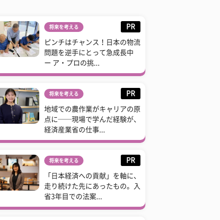
PR
将来を考える
ピンチはチャンス！日本の物流
問題を逆手にとって急成長中
ー ア・プロの挑...
PR
将来を考える
地域での農作業がキャリアの原
点に──現場で学んだ経験が、
経済産業省の仕事...
PR
将来を考える
「日本経済への貢献」を軸に、
走り続けた先にあったもの。入
省3年目での法案...