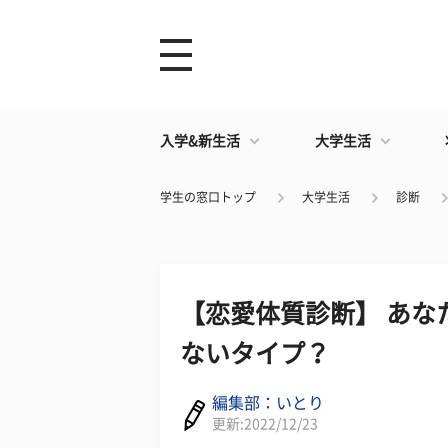
入学&新生活
大学生活
学生の窓口トップ
大学生活
診断
【恋愛体質診断】 あな
ないタイプ？
編集部：いとり
更新:2022/12/23