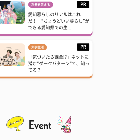
PR
将来を考える
愛知暮らしのリアルはこれ
だ！ “ちょうどいい暮らし”が
できる愛知県での生...
PR
大学生活
「気づいたら課金!?」ネットに
潜む“ダークパターン”て、知っ
てる？