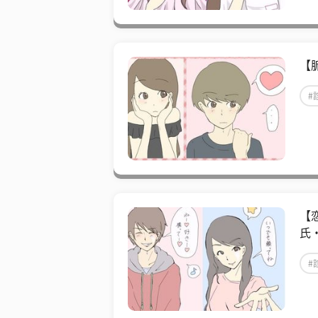
【
#
【
氏
#