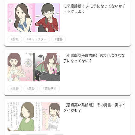
モテ度診断！ 非モテになってないかチ
ェックしよう
#診断
#キャラクター
#性格
【小悪魔女子度診断】思わせぶりな女
子になってない？
#診断
#恋愛
#恋愛テク
【意識高い系診断】 その発言、実はイ
タイかも？