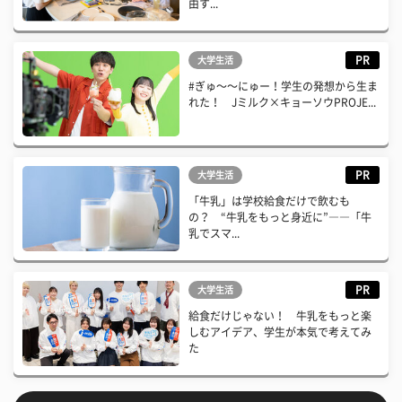
由す...
PR
大学生活
#ぎゅ〜〜にゅー！学生の発想から生ま
れた！ Jミルク×キョーソウPROJE...
PR
大学生活
「牛乳」は学校給食だけで飲むも
の？ “牛乳をもっと身近に”――「牛
乳でスマ...
PR
大学生活
給食だけじゃない！ 牛乳をもっと楽
しむアイデア、学生が本気で考えてみ
た