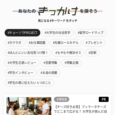
気になる #キーワード をタッチ
#キョーソウPROJECT
#大学生の社会見学
#留学ロードマップ
#ガクラボ
#お仕事図鑑
#先輩ロールモデル
#プレゼント
#ほんとにいい会社見つけ隊！
#もやもや解決ゼミ
#診断
#大学生正直レビュー
#恋愛特集
#特集企画
#学生インタビュー
#お金の授業
#学生の君に伝えたい３つのこと
PR
大学生活
【チーズ好き必見】ブッラータチーズ
でどこまで広がる？ 大学生が挑んだ自