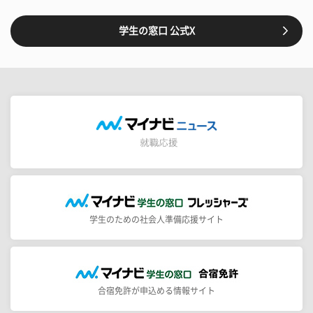
学生の窓口 公式X
学生のための社会人準備応援サイト
合宿免許が申込める情報サイト