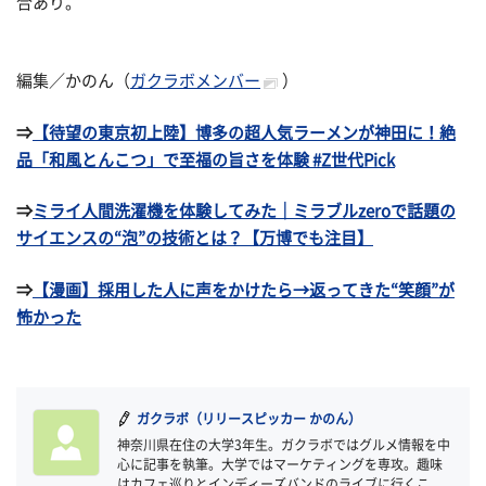
合あり。
編集／かのん（
ガクラボメンバー
）
⇒
【待望の東京初上陸】博多の超人気ラーメンが神田に！絶
品「和風とんこつ」で至福の旨さを体験 #Z世代Pick
⇒
ミライ人間洗濯機を体験してみた｜ミラブルzeroで話題の
サイエンスの“泡”の技術とは？【万博でも注目】
⇒
【漫画】採用した人に声をかけたら→返ってきた“笑顔”が
怖かった
ガクラボ（リリースピッカー かのん）
神奈川県在住の大学3年生。ガクラボではグルメ情報を中
心に記事を執筆。大学ではマーケティングを専攻。趣味
はカフェ巡りとインディーズバンドのライブに行くこ