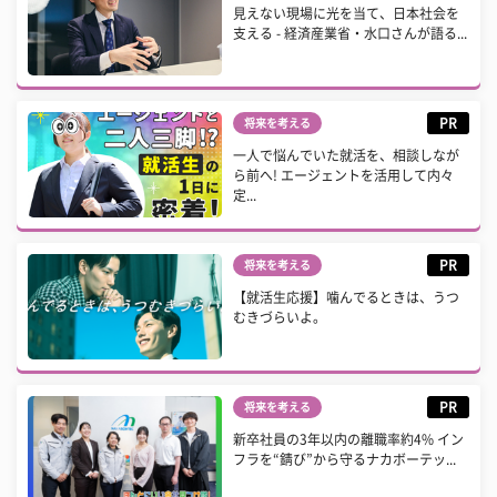
見えない現場に光を当て、日本社会を
支える - 経済産業省・水口さんが語る...
PR
将来を考える
一人で悩んでいた就活を、相談しなが
ら前へ! エージェントを活用して内々
定...
PR
将来を考える
【就活生応援】噛んでるときは、うつ
むきづらいよ。
PR
将来を考える
新卒社員の3年以内の離職率約4% イン
フラを“錆び”から守るナカボーテッ...