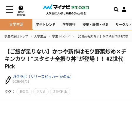
学生の
窓口とは
大学生活
学生トレンド
学生旅行
授業・履修・ゼミ
サークル・
学生の窓口トップ
大学生活
学生トレンド
【ご飯が足りない】かつや新作はモツ野菜炒
【ご飯が足りない】かつや新作はモツ野菜炒め×チ
キンカツ！“スタミナ全振り丼”が登場！！ #Z世代
Pick
ガクラボ（リリースピッカー かのん）
2026/06/01
タグ：
新製品
グルメ
Z世代Pick