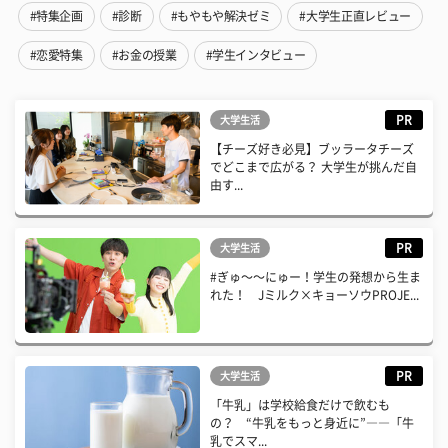
#特集企画
#診断
#もやもや解決ゼミ
#大学生正直レビュー
#恋愛特集
#お金の授業
#学生インタビュー
PR
大学生活
【チーズ好き必見】ブッラータチーズ
でどこまで広がる？ 大学生が挑んだ自
由す...
PR
大学生活
#ぎゅ〜〜にゅー！学生の発想から生ま
れた！ Jミルク×キョーソウPROJE...
PR
大学生活
「牛乳」は学校給食だけで飲むも
の？ “牛乳をもっと身近に”――「牛
乳でスマ...