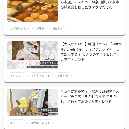
ん本店」で味わう、神奈川県小田原市
の特産品を使ったウマウマおでん
#ご当地グルメ
#旅行
#飲み会
【大人かわいい】韓国ブランド「Mardi
Mercredi（マルディメクルディ）」っ
て知ってる？ 大人気のアイテムは？ #
大学生トレンド
#トレンド
#大学トレンド
#食べ物
焼き芋は飲み物？下北沢で話題の芋ス
イーツ専門店「をかしなお芋 芋をか
し」に行ってみた #大学トレンド
#トレンド
#大学トレンド