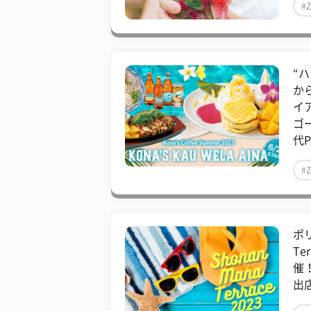
#
“
か
イ
ゴ
代P
#
ポリ
Te
催
出店