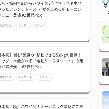
大阪・梅田で朝からハワイ気分】”マラサダ生地
使ったフレンチトースト”が楽しめる新モーニン
ニュー登場 #Z世代Pick
Z世代Pick
#大阪
#グルメ
日本初】街を“波乗り”移動できる5.8kgの相棒！
ニャグニャ曲がれる「電動サーフスケート」の走
が異次元！ #Z世代Pick
Z世代Pick
#スケート
#ハワイ
日本初上陸】ハワイ発！オーガニック素材にこだ