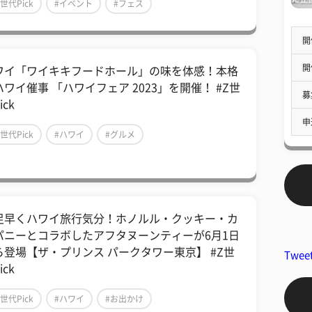
Z世代Pick
#イベント
#フェス
開
開
ワイ「ワイキキフードホール」の味を体感！本格
ハワイ催事 「ハワイフェア 2023」を開催！ #Z世
募
ick
申
Z世代Pick
#ハワイ
#グルメ
足早くハワイ旅行気分！ホノルル・クッキー・カ
パニーとコラボしたアフタヌーンティーが6月1日
ら登場【ザ・プリンス パークタワー東京】 #Z世
Twee
ick
Z世代Pick
#ハワイ
#お出かけ