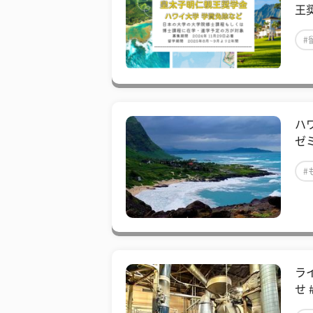
王
#
ハ
ゼ
#
ラ
せ 