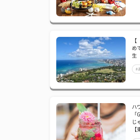
【
め
生
#
ハ
「
じ
【東