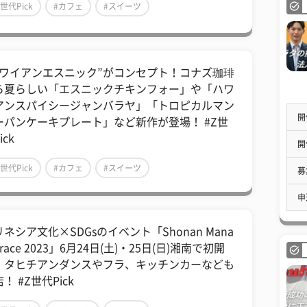
Z世代Pick
#カフェ
#スイーツ
ハワイアンエスニック”がコンセプト！コナズ珈琲
ら夏らしい「エスニックチキンフォー」や「ハワ
アンスパイシージャンバラヤ」「トロピカルマン
開
ーパンケーキプレート」など新作が登場！ #Z世
ick
開
Z世代Pick
#カフェ
#スイーツ
募
申
ネシア文化×SDGsのイベント「Shonan Mana
rrace 2023」6月24日(土)・25日(日)湘南で初開
！タヒチアンダンスやフラ、キッチンカーなども
！ #Z世代Pick