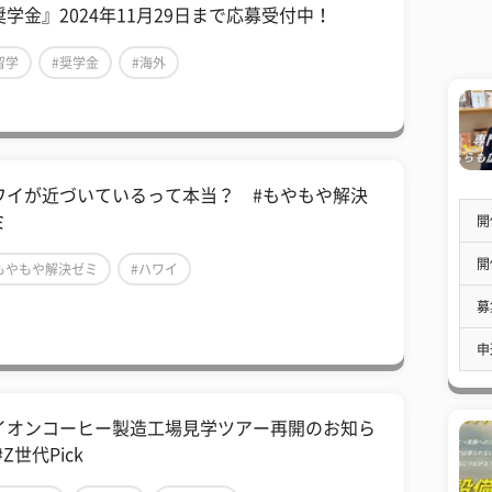
奨学金』2024年11月29日まで応募受付中！
留学
#奨学金
#海外
ワイが近づいているって本当？ #もやもや解決
ミ
開
開
もやもや解決ゼミ
#ハワイ
募
申
イオンコーヒー製造工場見学ツアー再開のお知ら
#Z世代Pick