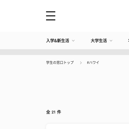
入学&新生活
大学生活
学生の窓口トップ
#ハワイ
全
21
件