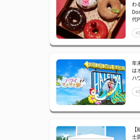
わる
D
代P
#
年
は
ハワ
#
【
士