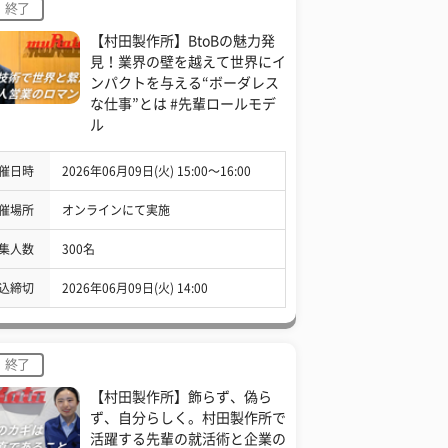
終了
【村田製作所】BtoBの魅力発
見！業界の壁を越えて世界にイ
ンパクトを与える“ボーダレス
な仕事”とは #先輩ロールモデ
ル
催日時
2026年06月09日(火) 15:00〜16:00
催場所
オンラインにて実施
集人数
300名
込締切
2026年06月09日(火) 14:00
終了
【村田製作所】飾らず、偽ら
ず、自分らしく。村田製作所で
活躍する先輩の就活術と企業の