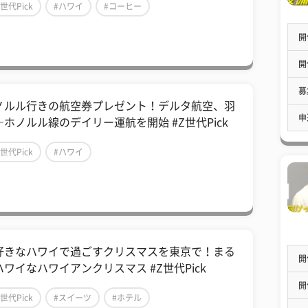
Z世代Pick
#ハワイ
#コーヒー
開
開
募
ノルル行きの航空券プレゼント！デルタ航空、羽
申
―ホノルル線のデイリー運航を開始 #Z世代Pick
Z世代Pick
#ハワイ
好きなハワイで過ごすクリスマスを東京で！まる
開
ハワイなハワイアンクリスマス #Z世代Pick
開
Z世代Pick
#スイーツ
#ホテル