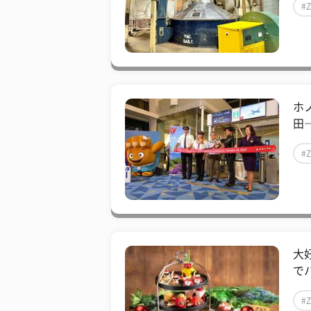
#
ホ
田
#
大
で
#