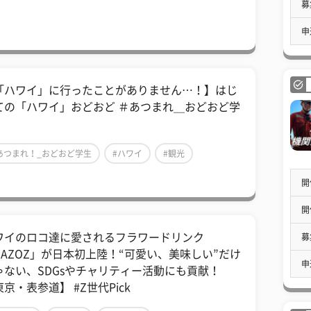
募
申
「ハワイ」に行ったことがありません…！】はじ
ての「ハワイ」おどおど ＃あつまれ＿おどおど学
あつまれ！_おどおど学生
#ハワイ
#観光
開
開
ワイのロコ達に愛されるフラワードリンク
募
GAZOZ」が日本初上陸！“可愛い、美味しい”だけ
申
ゃない、SDGsやチャリティー活動にも貢献！
京・表参道】 #Z世代Pick