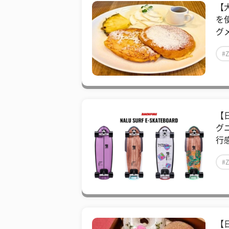
【
を
グメ
#
【
グ
行感
#
【