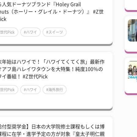
人気ドーナツブランド『Holey Grail
onuts（ホーリー・グレイル・ドーナツ）』 #Z世
ick
Z世代Pick
#ハワイ
#スイーツ
末年始はハワイで！「ハワイてくてく旅」最新作
オアフ島ハレイワタウンを大特集！純度100％の
イ番組！ #Z世代Pick
Z世代Pick
#ハワイ
#海外旅行
給付型奨学金】日本の大学院修士課程もしくは博
課程に在学・進学予定の方が対象『皇太子明仁親