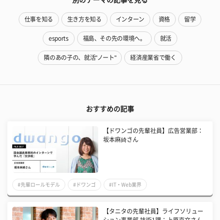
仕事を知る
生き方を知る
インターン
資格
留学
esports
福島、その先の環境へ。
就活
隣のあの子の、就活"ノート"
経済産業省で働く
おすすめの記事
【ドワンゴの先輩社員】広告営業部：
坂本麻綺さん
#先輩ロールモデル
#ドワンゴ
#IT・Web業界
【タニタの先輩社員】ライフソリュー
ション事業部 技術1課：上原克文さん