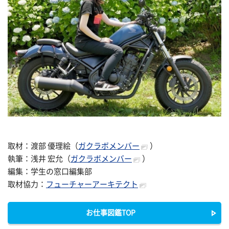
取材：渡部 優理絵（
ガクラボメンバー
）
執筆：浅井 宏允（
ガクラボメンバー
）
編集：学生の窓口編集部
取材協力：
フューチャーアーキテクト
お仕事図鑑TOP