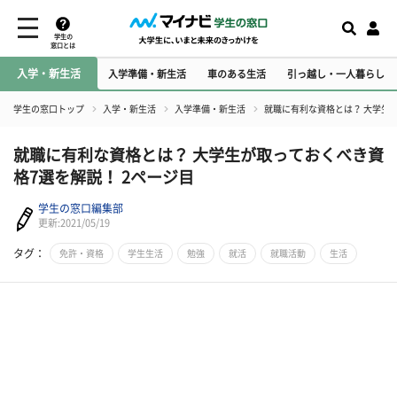
学生の
窓口とは
入学・新生活
入学準備・新生活
車のある生活
引っ越し・一人暮らし
学生の窓口トップ
入学・新生活
入学準備・新生活
就職に有利な資格とは？ 大学生
就職に有利な資格とは？ 大学生が取っておくべき資
格7選を解説！ 2ページ目
学生の窓口編集部
更新:2021/05/19
タグ：
免許・資格
学生生活
勉強
就活
就職活動
生活