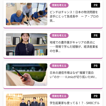
PR
将来を考える
ピンチはチャンス！日本の物流問題を
逆手にとって急成長中 ー ア・プロの
挑...
PR
将来を考える
地域での農作業がキャリアの原点に
──現場で学んだ経験が、経済産業省
の仕事...
PR
将来を考える
日本の通信市場はなぜ“複雑で面白
い”のか──IIJmioが切り拓いたMV...
PR
将来を考える
学生起業家も使ってる！？ - SMBCグル