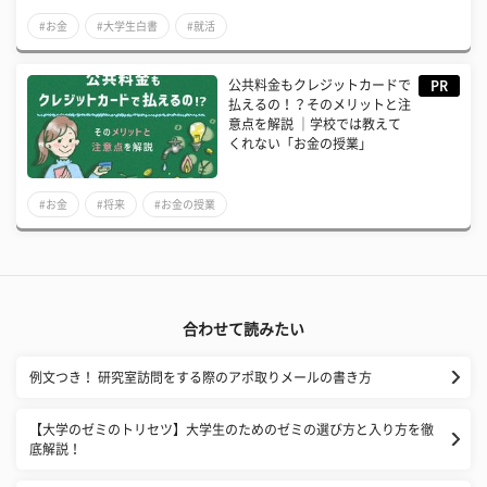
#お金
#大学生白書
#就活
公共料金もクレジットカードで
PR
払えるの！？そのメリットと注
意点を解説 ｜学校では教えて
くれない「お金の授業」
#お金
#将来
#お金の授業
合わせて読みたい
例文つき！ 研究室訪問をする際のアポ取りメールの書き方
【大学のゼミのトリセツ】大学生のためのゼミの選び方と入り方を徹
底解説！