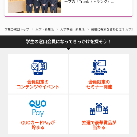
ープの「Trunk（トランク）...
学生の窓口トップ
入学・新生活
入学準備・新生活
就職に有利な資格とは？ 大学生
学生の窓口会員になってきっかけを探そう！
会員限定の
会員限定の
コンテンツやイベント
セミナー開催
QUOカードPayが
抽選で豪華賞品が
貯まる
当たる