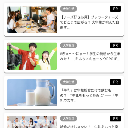
PR
大学生活
【チーズ好き必見】ブッラータチーズ
でどこまで広がる？ 大学生が挑んだ自
由す...
PR
大学生活
#ぎゅ〜〜にゅー！学生の発想から生ま
れた！ Jミルク×キョーソウPROJE...
PR
大学生活
「牛乳」は学校給食だけで飲むも
の？ “牛乳をもっと身近に”――「牛
乳でスマ...
PR
大学生活
給食だけじゃない！ 牛乳をもっと楽