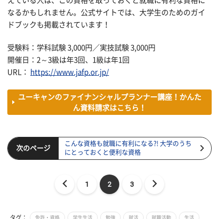
えている人は、この資格を取っておくと就職に有利な資格に
なるかもしれません。公式サイトでは、大学生のためのガイ
ドブックも掲載されています！
受験料：学科試験 3,000円／実技試験 3,000円
開催日：2～3級は年3回、1級は年1回
URL：
https://www.jafp.or.jp/
ユーキャンのファイナンシャルプランナー講座！かんた
ん資料請求はこちら！
こんな資格も就職に有利になる?! 大学のうち
次のページ
にとっておくと便利な資格
1
2
3
タグ：
免許・資格
学生生活
勉強
就活
就職活動
生活