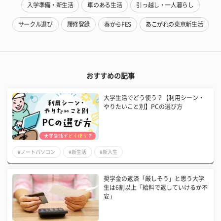
入学準備・新生活
車のある生活
引っ越し・一人暮らし
サークル選び
履修登録
春からFES
あこがれの東京新生活
おすすめの記事
大学生活でどう使う？【利用シーン・
やりたいこと別】PCの選び方
#ノートパソコン
#新生活
#新入生
奨学金の返済「厳しそう」と思う大学
生は6割以上「給料で返していけるか不
安」