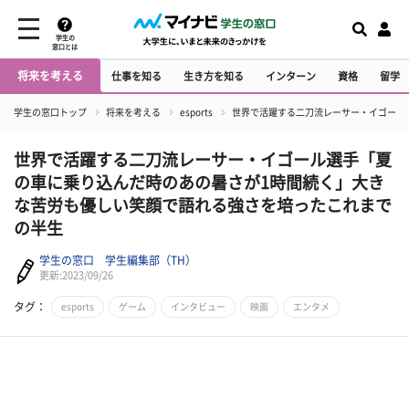
学生の
窓口とは
将来を考える
仕事を知る
生き方を知る
インターン
資格
留学
学生の窓口トップ
将来を考える
esports
世界で活躍する二刀流レーサー・イゴール
世界で活躍する二刀流レーサー・イゴール選手「夏
の車に乗り込んだ時のあの暑さが1時間続く」大き
な苦労も優しい笑顔で語れる強さを培ったこれまで
の半生
学生の窓口 学生編集部（TH）
更新:2023/09/26
タグ：
esports
ゲーム
インタビュー
映画
エンタメ