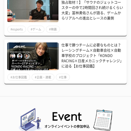
独占取材！】「サウナのジェットコー
スターの中で2時間回され続けるくらい
大変」冨林勇佑さんが語る、ゲームか
らリアルへの進出とレースの裏側
#esports
#ゲーム
#映画
仕事で勝つチームに必要なものとは？
レーシングチーム×自動車会社×自動
車学校のプロジェクト「KONDO
RACING×日産メカニックチャレンジ」
に迫る【お仕事図鑑】
#お仕事図鑑
#企画・連載
#仕事
オンラインイベントの参加申込