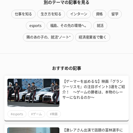
別のテーマの記事を見る
仕事を知る
生き方を知る
インターン
資格
留学
esports
福島、その先の環境へ。
就活
隣のあの子の、就活"ノート"
経済産業省で働く
おすすめの記事
【ゲーマーを舐めるな】映画『グラン
ツーリスモ』の注目ポイント3選をご紹
介！ 〜ゲームの勝者は、本物のレー
サーになれるのか〜
#esports
#ゲーム
#映画
【激レアさん出演で話題の冨林選手に