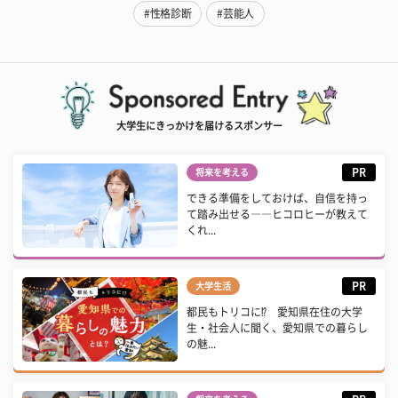
#性格診断
#芸能人
大学生にきっかけを届けるスポンサー
PR
将来を考える
できる準備をしておけば、自信を持っ
て踏み出せる――ヒコロヒーが教えて
くれ...
PR
大学生活
都民もトリコに⁉ 愛知県在住の大学
生・社会人に聞く、愛知県での暮らし
の魅...