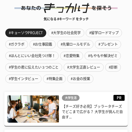
気になる #キーワード をタッチ
#キョーソウPROJECT
#大学生の社会見学
#留学ロードマップ
#ガクラボ
#お仕事図鑑
#先輩ロールモデル
#プレゼント
#ほんとにいい会社見つけ隊！
#恋愛特集
#もやもや解決ゼミ
#学生の君に伝えたい３つのこと
#大学生正直レビュー
#診断
#学生インタビュー
#特集企画
#お金の授業
PR
大学生活
【チーズ好き必見】ブッラータチーズ
でどこまで広がる？ 大学生が挑んだ自
由す...