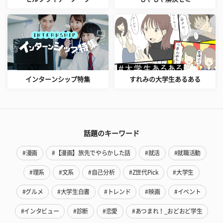
インターンシップ特集
すれみの大学生あるある
話題のキーワード
#漫画
#【漫画】旅先でやらかした話
#就活
#就職活動
#理系
#文系
#自己分析
#Z世代Pick
#大学生
#グルメ
#大学生白書
#トレンド
#映画
#イベント
#インタビュー
#診断
#恋愛
#あつまれ！_おどおど学生