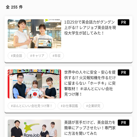
全
255
件
1日25分で英会話力がグングン
PR
上がる!? レアジョブ英会話を現
役大学生が試してみた！
#英会話
#キャリア
#年収
世界中の人々に安全・安心を提
PR
供する!? 火災報知機を作るだけ
に留まらない「ホーチキ」に突
撃取材！ ＃ほんとにいい会社
見つけ隊！
#ほんとにいい会社見つけ隊！
#お仕事図鑑
#企業研究
英語が苦手だけど、英会話力を
PR
簡単にアップさせたい！専門家
に方法を聞いてみた