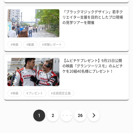
「ブラックマジックデザイン」若手ク
リエイター支援を目的としたプロ現場
の見学ツアーを開催
#映画
#動画
#体験レポート
【ムビチケプレゼント】9月15日公開
の映画『グランツーリスモ』のムビチ
ケを20組40名様にプレゼント！
#映画
#プレゼント
#会員限定企画
1
2
・・・
26