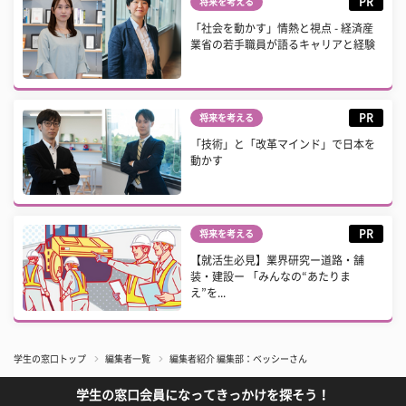
PR
将来を考える
「社会を動かす」情熱と視点 - 経済産
業省の若手職員が語るキャリアと経験
PR
将来を考える
「技術」と「改革マインド」で日本を
動かす
PR
将来を考える
【就活生必見】業界研究ー道路・舗
装・建設ー 「みんなの“あたりま
え”を...
学生の窓口トップ
編集者一覧
編集者紹介 編集部：ベッシーさん
学生の窓口会員になってきっかけを探そう！