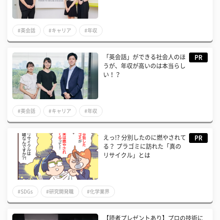
#英会話
#キャリア
#年収
「英会話」ができる社会人のほ
PR
うが、年収が高いのは本当らし
い！？
#英会話
#キャリア
#年収
えっ!? 分別したのに燃やされて
PR
る？ プラゴミに訪れた「真の
リサイクル」とは
#SDGs
#研究開発職
#化学業界
【読者プレゼントあり】プロの技術に