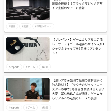
圧倒の連続！！ブラックマジックデザ
イン主催のツアーに密着
#映画
#動画
#体験レポート
【プレゼント】ゲーム＆リアル二刀流
レーサー・イゴール選手のサイン入りT
シャツ＆キャップを1名様にプレゼン
ト！
#esports
#ゲーム
#映画
【激レアさん出演で話題の冨林選手に
独占取材！】「サウナのジェットコー
スターの中で2時間回され続けるくらい
大変」冨林勇佑さんが語る、ゲームか
らリアルへの進出とレースの裏側
#esports
#ゲーム
#映画