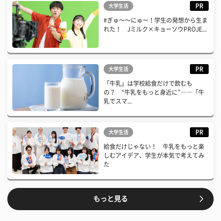
PR
大学生活
#ぎゅ〜〜にゅー！学生の発想から生ま
れた！ Jミルク×キョーソウPROJE...
PR
大学生活
「牛乳」は学校給食だけで飲むも
の？ “牛乳をもっと身近に”――「牛
乳でスマ...
PR
大学生活
給食だけじゃない！ 牛乳をもっと楽
しむアイデア、学生が本気で考えてみ
た
もっと見る