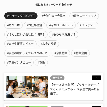
気になる #キーワード をタッチ
#キョーソウPROJECT
#大学生の社会見学
#留学ロードマップ
#ガクラボ
#お仕事図鑑
#先輩ロールモデル
#プレゼント
#ほんとにいい会社見つけ隊！
#もやもや解決ゼミ
#大学生正直レビュー
#お金の授業
#学生の君に伝えたい３つのこと
#恋愛特集
#特集企画
#学生インタビュー
#診断
PR
大学生活
【チーズ好き必見】ブッラータチーズ
でどこまで広がる？ 大学生が挑んだ自
由す...