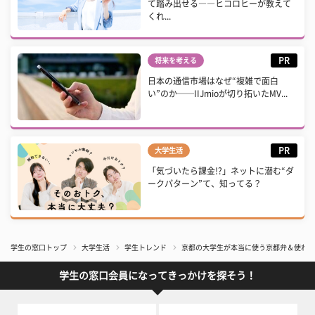
て踏み出せる――ヒコロヒーが教えて
くれ...
PR
将来を考える
日本の通信市場はなぜ“複雑で面白
い”のか──IIJmioが切り拓いたMV...
PR
大学生活
「気づいたら課金!?」ネットに潜む“ダ
ークパターン”て、知ってる？
学生の窓口トップ
大学生活
学生トレンド
京都の大学生が本当に使う京都弁＆使わな
学生の窓口会員になってきっかけを探そう！