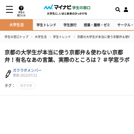
学生の
窓口とは
大学生活
学生トレンド
学生旅行
授業・履修・ゼミ
サークル・
学生の窓口トップ
大学生活
学生トレンド
京都の大学生が本当に使う京都弁＆使わな
京都の大学生が本当に使う京都弁＆使わない京都
弁！有名なあの言葉、実際のところは？ ＃学窓ラボ
ガクラボメンバー
更新:2023/07/12
タグ：
ガクラボ