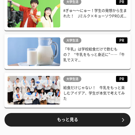
PR
大学生活
#ぎゅ〜〜にゅー！学生の発想から生ま
れた！ Jミルク×キョーソウPROJE...
PR
大学生活
「牛乳」は学校給食だけで飲むも
の？ “牛乳をもっと身近に”――「牛
乳でスマ...
PR
大学生活
給食だけじゃない！ 牛乳をもっと楽
しむアイデア、学生が本気で考えてみ
た
もっと見る