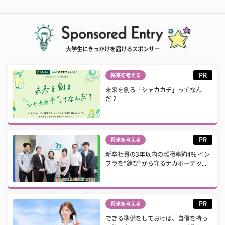
大学生にきっかけを届けるスポンサー
PR
将来を考える
未来を創る「シャカカチ」ってなん
だ？
PR
将来を考える
新卒社員の3年以内の離職率約4% イン
フラを“錆び”から守るナカボーテッ...
PR
将来を考える
できる準備をしておけば、自信を持っ