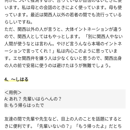
何かについて推測するが、合っているか自信のないときに使
います。私は母との会話のときによく使っています。母も使
っています。最近は関西人以外の若者の間でも流行っている
らしいですね。
ただ、関西以外の人が言うと、大体イントネーションが違う
ので、関西人としてはもやっとします。 「別に関西人やない
人間が使うなとは言わん。やけど言うんなら本場のイントネ
ーションで言ってくれ！」私は内心このように思っていま
す。エセ関西弁を嫌う人は少なくないと思うので、関西出身
の人の前で安易に使うのは避けたほうが無難でしょう。
4、〜しはる
＜用例＞
A: あれ？ 先輩いはらへんの？
B: もう帰らはったで
友達の間で先輩や先生など、目上の人のことを話題にすると
きに便利です。「先輩いないの？」「もう帰ったよ」だとち