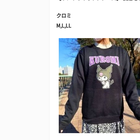
クロミ
M,L,LL