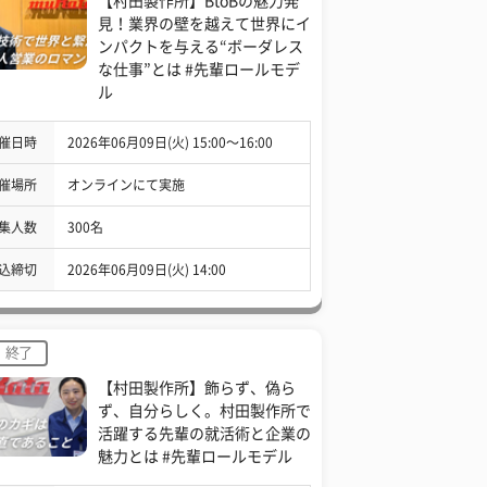
【村田製作所】BtoBの魅力発
見！業界の壁を越えて世界にイ
ンパクトを与える“ボーダレス
な仕事”とは #先輩ロールモデ
ル
催日時
2026年06月09日(火) 15:00〜16:00
催場所
オンラインにて実施
集人数
300名
込締切
2026年06月09日(火) 14:00
終了
【村田製作所】飾らず、偽ら
ず、自分らしく。村田製作所で
活躍する先輩の就活術と企業の
魅力とは #先輩ロールモデル