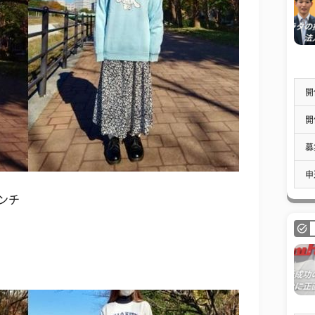
開
開
募
申
ンチ