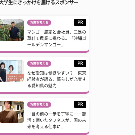
大学生にきっかけを届けるスポンサー
PR
将来を考える
マンゴー農家と会社員、二足の
草鞋で農業に携わる。「沖縄ゴ
ールデンマンゴー...
PR
将来を考える
なぜ愛知は働きやすい？ 東京
経験者が語る、暮らしが充実す
る愛知県の魅力
PR
将来を考える
「目の前の一歩を丁寧に──部
活で磨いたタフネスが、国の未
来を考える仕事に...