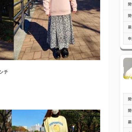
開
開
募
申
ンチ
開
開
募