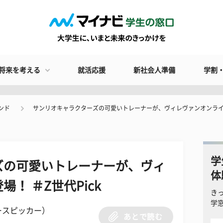
将来を考える
就活応援
新社会人準備
学割
ンド
サンリオキャラクターズの可愛いトレーナーが、ヴィレヴァンオンラインに
学
ズの可愛いトレーナーが、ヴィ
体
！ ＃Z世代Pick
き
学
ースピッカー）
あとで読む