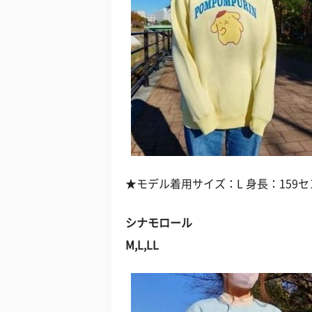
★モデル着用サイズ：L 身長：159セ
シナモロール
M,L,LL