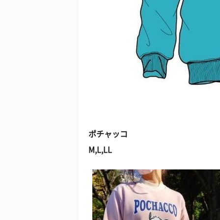
ポチャッコ
M,L,LL