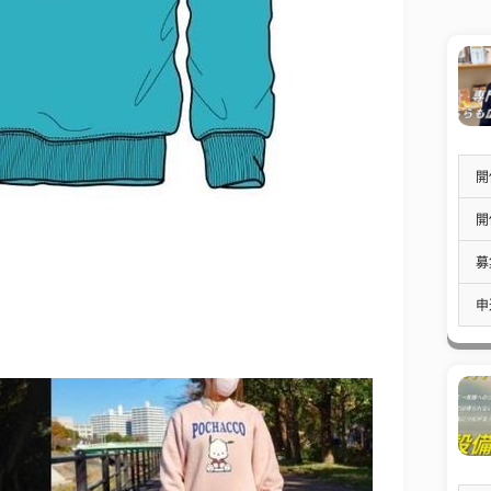
開
開
募
申