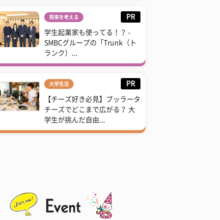
PR
将来を考える
学生起業家も使ってる！？ -
SMBCグループの「Trunk（ト
ランク）...
PR
大学生活
【チーズ好き必見】ブッラータ
チーズでどこまで広がる？ 大
学生が挑んだ自由...