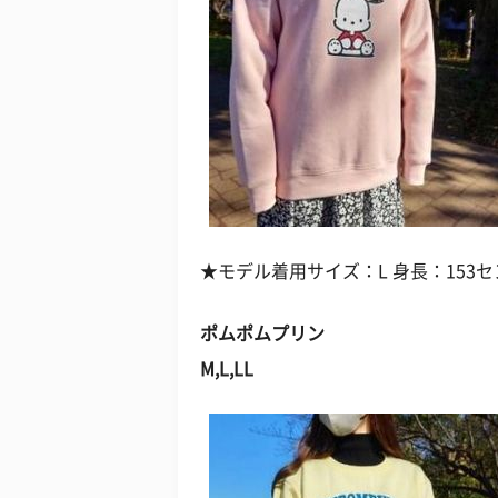
★モデル着用サイズ：L 身長：153セ
ポムポムプリン
M,L,LL