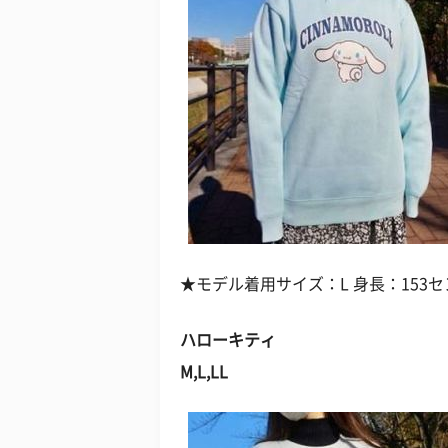
★モデル着用サイズ：L 身長：153セ
ハローキティ
M,L,LL