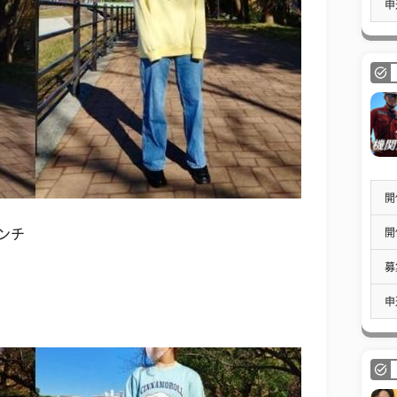
申
開
開
ンチ
募
申