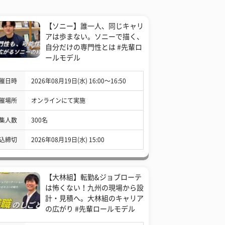
【ソニー】誰一人、同じキャリ
アは歩まない。ソニーで描く、
自分だけの専門性とは #先輩ロ
ールモデル
催日時
2026年08月19日(水) 16:00〜16:50
催場所
オンラインにて実施
集人数
300名
込締切
2026年08月19日(水) 15:00
【大林組】転勤&ジョブローテ
は怖くない！九州の現場から設
計・見積へ。大林組のキャリア
の広がり #先輩ロールモデル