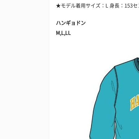
★モデル着用サイズ：L 身長：153セ
ハンギョドン
M,L,LL