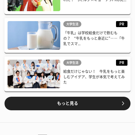
PR
大学生活
「牛乳」は学校給食だけで飲むも
の？ “牛乳をもっと身近に”――「牛
乳でスマ...
PR
大学生活
給食だけじゃない！ 牛乳をもっと楽
しむアイデア、学生が本気で考えてみ
た
もっと見る