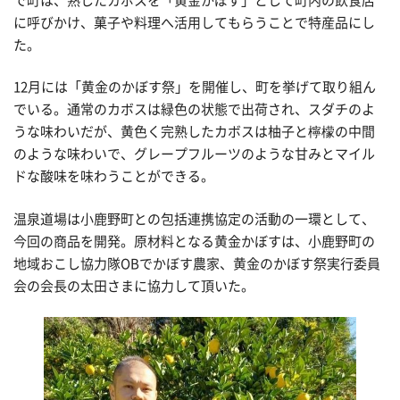
で町は、熟したカボスを「黄金かぼす」として町内の飲食店
に呼びかけ、菓子や料理へ活用してもらうことで特産品にし
た。
12月には「黄金のかぼす祭」を開催し、町を挙げて取り組ん
でいる。通常のカボスは緑色の状態で出荷され、スダチのよ
うな味わいだが、黄色く完熟したカボスは柚子と檸檬の中間
のような味わいで、グレープフルーツのような甘みとマイル
ドな酸味を味わうことができる。
温泉道場は小鹿野町との包括連携協定の活動の一環として、
今回の商品を開発。原材料となる黄金かぼすは、小鹿野町の
地域おこし協力隊OBでかぼす農家、黄金のかぼす祭実行委員
会の会長の太田さまに協力して頂いた。