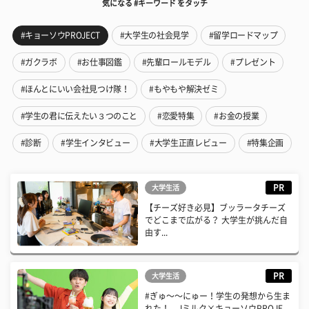
気になる #キーワード をタッチ
#キョーソウPROJECT
#大学生の社会見学
#留学ロードマップ
#ガクラボ
#お仕事図鑑
#先輩ロールモデル
#プレゼント
#ほんとにいい会社見つけ隊！
#もやもや解決ゼミ
#学生の君に伝えたい３つのこと
#恋愛特集
#お金の授業
#診断
#学生インタビュー
#大学生正直レビュー
#特集企画
PR
大学生活
【チーズ好き必見】ブッラータチーズ
でどこまで広がる？ 大学生が挑んだ自
由す...
PR
大学生活
#ぎゅ〜〜にゅー！学生の発想から生ま
れた！ Jミルク×キョーソウPROJE...