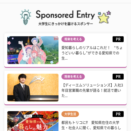
大学生にきっかけを届けるスポンサー
PR
将来を考える
愛知暮らしのリアルはこれだ！ “ちょ
うどいい暮らし”ができる愛知県での
生...
PR
将来を考える
【ディーエムソリューションズ】入社3
年目営業職の先輩が語る！就活で磨い
た...
PR
大学生活
都民もトリコに⁉ 愛知県在住の大学
生・社会人に聞く、愛知県での暮らし