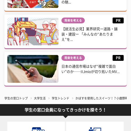
の魅...
PR
将来を考える
【就活生必見】業界研究ー道路・舗
装・建設ー 「みんなの“あたりま
え”を...
PR
将来を考える
日本の通信市場はなぜ“複雑で面白
い”のか──IIJmioが切り拓いたMV...
学生の窓口トップ
大学生活
学生トレンド
かぼすを使用したスイーツ！？小鹿野町の特
学生の窓口会員になってきっかけを探そう！