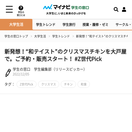
学生の
窓口とは
大学生活
学生トレンド
学生旅行
授業・履修・ゼミ
サークル・
学生の窓口トップ
大学生活
学生トレンド
新発想！“和テイスト”のクリスマスチキンを
新発想！“和テイスト”のクリスマスチキンを大戸屋
で。ご予約・販売スタート！ #Z世代Pick
学生の窓口 学生編集部（リリースピッカー）
2022/12/05
タグ：
Z世代Pick
クリスマス
チキン
和食