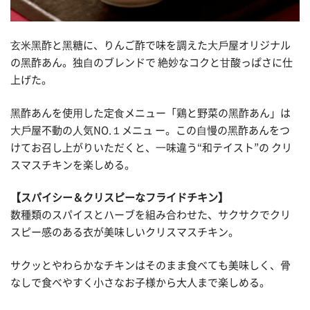
⽞⽶⿊酢と⿊糖に、りんご酢で味を調えた⼤⼾屋オリジナル
の⿊酢あん。独⾃のブレンドで 絶妙なコクと⽢酸っぱさに仕
上げた。
⿊酢あんを使⽤した定⾷メニュー「鶏と野菜の⿊酢あん」は
⼤⼾屋不動の⼈気NO.１メニュ ー。この⾃慢の⿊酢あんをつ
けてお召し上がりいただくと、⼀味違う“和テイスト”の クリ
スマスチキンを楽しめる。
【スパイシー＆クリスピーなフライドチキン】
数種類のスパイスとハーブを組み合わせた、サクサクでクリ
スピー感のある衣が美味しいクリスマスチキン。
サクッとやわらかなチキンはそのまま食べても美味しく、骨
なしで食べやすく小さなお子様から大人まで楽しめる。