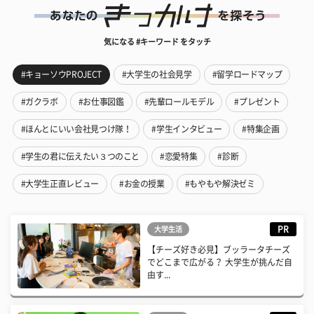
気になる #キーワード をタッチ
#キョーソウPROJECT
#大学生の社会見学
#留学ロードマップ
#ガクラボ
#お仕事図鑑
#先輩ロールモデル
#プレゼント
#ほんとにいい会社見つけ隊！
#学生インタビュー
#特集企画
#学生の君に伝えたい３つのこと
#恋愛特集
#診断
#大学生正直レビュー
#お金の授業
#もやもや解決ゼミ
PR
大学生活
【チーズ好き必見】ブッラータチーズ
でどこまで広がる？ 大学生が挑んだ自
由す...