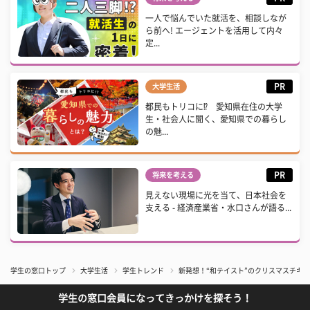
一人で悩んでいた就活を、相談しなが
ら前へ! エージェントを活用して内々
定...
PR
大学生活
都民もトリコに⁉ 愛知県在住の大学
生・社会人に聞く、愛知県での暮らし
の魅...
PR
将来を考える
見えない現場に光を当て、日本社会を
支える - 経済産業省・水口さんが語る...
学生の窓口トップ
大学生活
学生トレンド
新発想！“和テイスト”のクリスマスチキンを
学生の窓口会員になってきっかけを探そう！