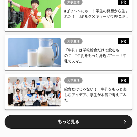
PR
大学生活
#ぎゅ〜〜にゅー！学生の発想から生ま
れた！ Jミルク×キョーソウPROJE...
PR
大学生活
「牛乳」は学校給食だけで飲むも
の？ “牛乳をもっと身近に”――「牛
乳でスマ...
PR
大学生活
給食だけじゃない！ 牛乳をもっと楽
しむアイデア、学生が本気で考えてみ
た
もっと見る