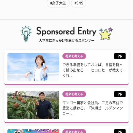
#女子大生
#SNS
大学生にきっかけを届けるスポンサー
PR
将来を考える
できる準備をしておけば、自信を持っ
て踏み出せる――ヒコロヒーが教えて
くれ...
PR
将来を考える
マンゴー農家と会社員、二足の草鞋で
農業に携わる。「沖縄ゴールデンマン
ゴー...
PR
将来を考える