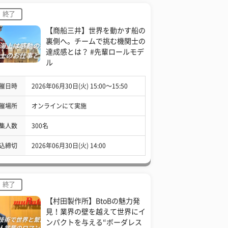
終了
【商船三井】世界を動かす船の
裏側へ。チームで挑む機関士の
達成感とは？ #先輩ロールモデ
ル
催日時
2026年06月30日(火) 15:00〜15:50
催場所
オンラインにて実施
集人数
300名
込締切
2026年06月30日(火) 14:00
終了
【村田製作所】BtoBの魅力発
見！業界の壁を越えて世界にイ
ンパクトを与える“ボーダレス