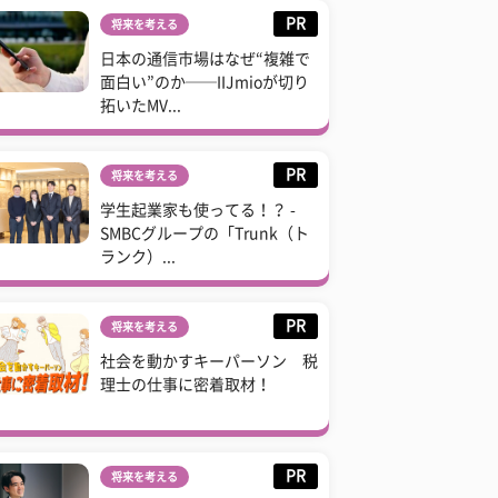
PR
将来を考える
日本の通信市場はなぜ“複雑で
面白い”のか──IIJmioが切り
拓いたMV...
PR
将来を考える
学生起業家も使ってる！？ -
SMBCグループの「Trunk（ト
ランク）...
PR
将来を考える
社会を動かすキーパーソン 税
理士の仕事に密着取材！
PR
将来を考える