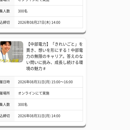
集人数
300名
込締切
2026年08月27日(木) 14:00
【中部電力】「きれいごと」を
貫き、想いを形にする！中部電
力の無限のキャリア。答えのな
い問いに挑み、成長し続ける環
境の魅力 #
催日時
2026年08月31日(月) 15:00〜16:00
催場所
オンラインにて実施
集人数
300名
込締切
2026年08月31日(月) 14:00