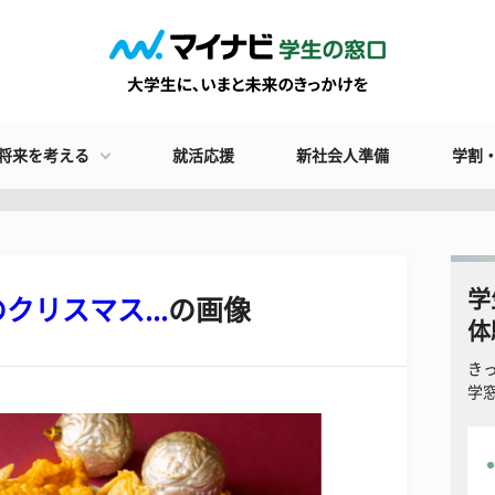
将来を考える
就活応援
新社会人準備
学割
学
クリスマス...
の画像
体
き
学