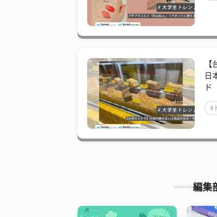
【
日
ド
#
編集