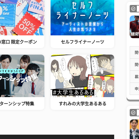
の窓口 限定クーポン
セルフライナーノーツ
開
開
募
申
ターンシップ特集
すれみの大学生あるある