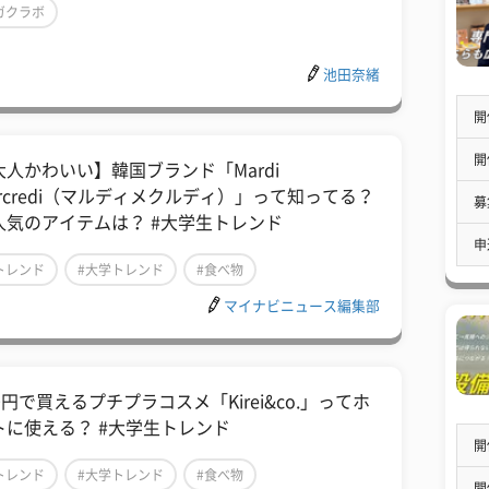
ガクラボ
池田奈緒
開
開
大人かわいい】韓国ブランド「Mardi
ercredi（マルディメクルディ）」って知ってる？
募
人気のアイテムは？ #大学生トレンド
申
トレンド
#大学トレンド
#食べ物
マイナビニュース編集部
0円で買えるプチプラコスメ「Kirei&co.」ってホ
トに使える？ #大学生トレンド
開
トレンド
#大学トレンド
#食べ物
開