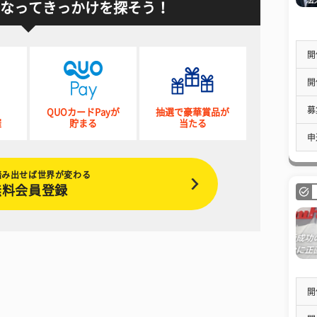
なってきっかけを探そう！
開
開
募
QUOカードPayが
抽選で豪華賞品が
催
貯まる
当たる
申
踏み出せば世界が変わる
無料会員登録
開