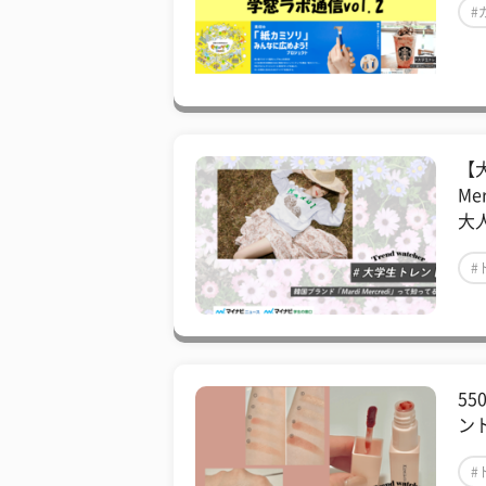
#
【
M
大
#
55
ン
#